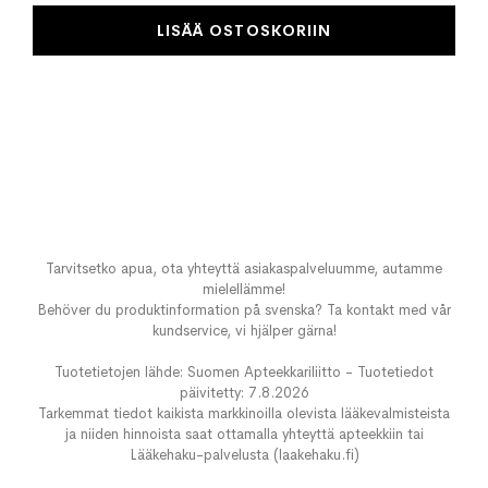
LISÄÄ OSTOSKORIIN
Tarvitsetko apua, ota yhteyttä asiakaspalveluumme, autamme
mielellämme!
Behöver du produktinformation på svenska? Ta kontakt med vår
kundservice, vi hjälper gärna!
Tuotetietojen lähde: Suomen Apteekkariliitto - Tuotetiedot
päivitetty: 7.8.2026
Tarkemmat tiedot kaikista markkinoilla olevista lääkevalmisteista
ja niiden hinnoista saat ottamalla yhteyttä apteekkiin tai
Lääkehaku-palvelusta (laakehaku.fi)