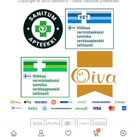
Copyright © 2025 Sanitum.fi - Kaikki oikeudet pidätetään