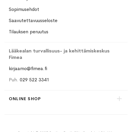
Sopimusehdot
Saavutettavuusseloste
Tilauksen peruutus
Lääkealan turvallisuus- ja kehittämiskeskus
Fimea
kirjaamo@fimea.fi
Puh.
029 522 3341
ONLINE SHOP