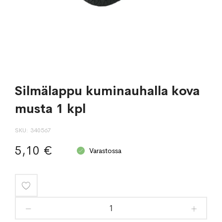
Silmälappu kuminauhalla kova
musta 1 kpl
SKU
340567
5,10 €
Varastossa
Lisää
toivelistaan