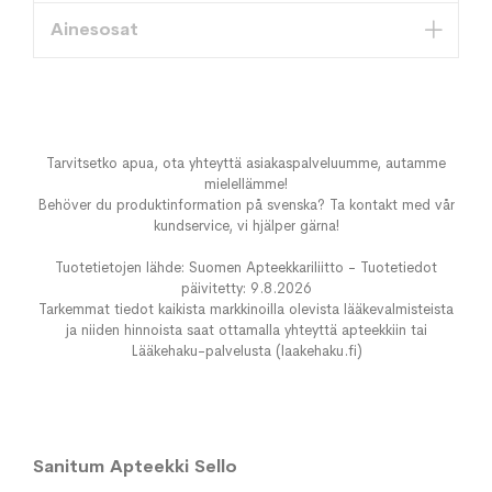
Ainesosat
Tarvitsetko apua, ota yhteyttä asiakaspalveluumme, autamme
mielellämme!
Behöver du produktinformation på svenska? Ta kontakt med vår
kundservice, vi hjälper gärna!
Tuotetietojen lähde: Suomen Apteekkariliitto - Tuotetiedot
päivitetty: 9.8.2026
Tarkemmat tiedot kaikista markkinoilla olevista lääkevalmisteista
ja niiden hinnoista saat ottamalla yhteyttä apteekkiin tai
Lääkehaku-palvelusta (laakehaku.fi)
Sanitum Apteekki Sello