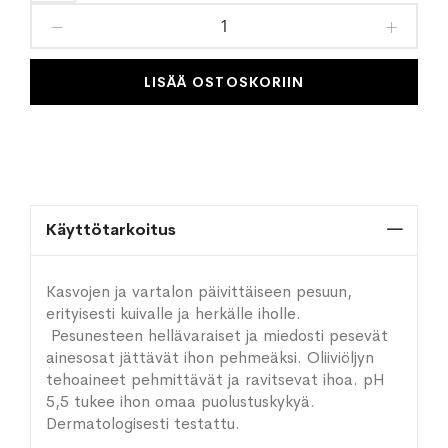
toivelistaan
LISÄÄ OSTOSKORIIN
Käyttötarkoitus
Kasvojen ja vartalon päivittäiseen pesuun,
erityisesti kuivalle ja herkälle iholle.
Pesunesteen hellävaraiset ja miedosti pesevät
ainesosat jättävät ihon pehmeäksi. Oliiviöljyn
tehoaineet pehmittävät ja ravitsevat ihoa. pH
5,5 tukee ihon omaa puolustuskykyä.
Dermatologisesti testattu.