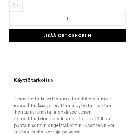
Lisää
toivelistaan
LISÄÄ OSTOSKORIIN
Käyttötarkoitus
Täsmähoito kuivattaa mustapäitä sekä muita
epäpuhtauksia ja lievittää ärsytystä. Edistää
ihon uusiutumista ja ehkäisee uusien
epäpuhtauksien muodostumista. Levitä ihon
puhtain sormin ongelmakohtiin. Käsittelyn voi
toistaa useita kertoja päivässä.