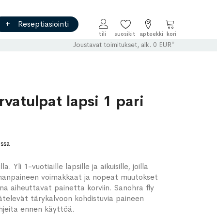
Reseptiasiointi
Ostoskori
Joustavat toimitukset, alk. 0 EUR*
rvatulpat lapsi 1 pari
ossa
Yli 1-vuotiaille lapsille ja aikuisille, joilla
lmanpaineen voimakkaat ja nopeat muutokset
na aiheuttavat painetta korviin. Sanohra fly
ätelevät tärykalvoon kohdistuvia paineen
ohjeita ennen käyttöä.