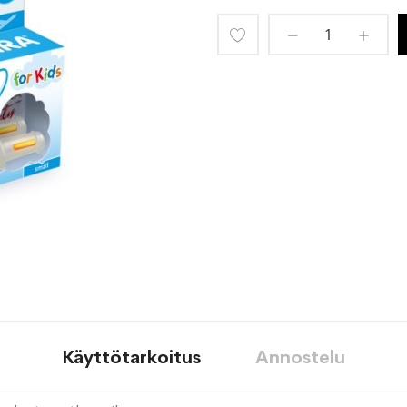
Lisää
toivelistaan
Käyttötarkoitus
Annostelu