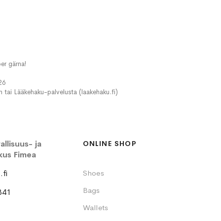
er gärna!
26
in tai Lääkehaku-palvelusta (laakehaku.fi)
llisuus- ja
ONLINE SHOP
kus Fimea
fi
Shoes
Bags
341
Wallets