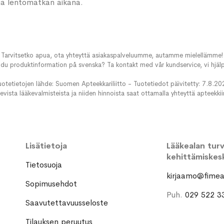
ua lentomatkan aikana.
Tarvitsetko apua, ota yhteyttä asiakaspalveluumme, autamme mielellämme!
du produktinformation på svenska? Ta kontakt med vår kundservice, vi hjälp
uotetietojen lähde: Suomen Apteekkariliitto - Tuotetiedot päivitetty: 7.8.20
evista lääkevalmisteista ja niiden hinnoista saat ottamalla yhteyttä apteekki
Lisätietoja
Lääkealan turva
kehittämiskes
Tietosuoja
kirjaamo@fimea.
Sopimusehdot
Puh.
029 522 3
Saavutettavuusseloste
Tilauksen peruutus