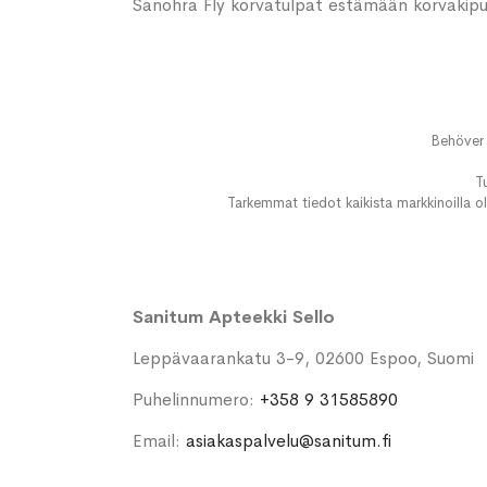
Sanohra Fly korvatulpat estämään korvakip
Behöver 
T
Tarkemmat tiedot kaikista markkinoilla ol
Sanitum Apteekki Sello
Leppävaarankatu 3-9, 02600 Espoo, Suomi
Puhelinnumero:
+358 9 31585890
Email:
asiakaspalvelu@sanitum.fi