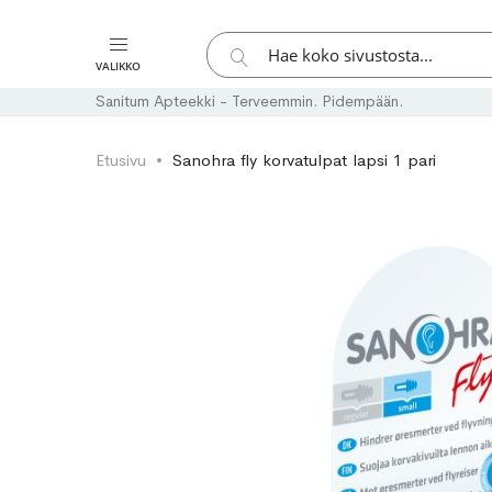
Hae
VALIKKO
Hae
Sanitum Apteekki - Terveemmin. Pidempään.
Etusivu
Sanohra fly korvatulpat lapsi 1 pari
Skip
Skip
to
to
the
the
end
beginning
of
of
the
the
images
images
gallery
gallery