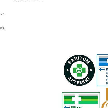
00-
ook