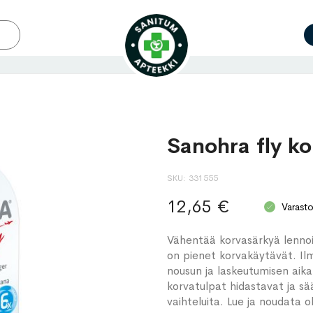
Sanohra fly ko
SKU
331555
12,65 €
Varast
Vähentää korvasärkyä lennoilla. 
on pienet korvakäytävät. I
nousun ja laskeutumisen aika
korvatulpat hidastavat ja sä
vaihteluita. Lue ja noudata 