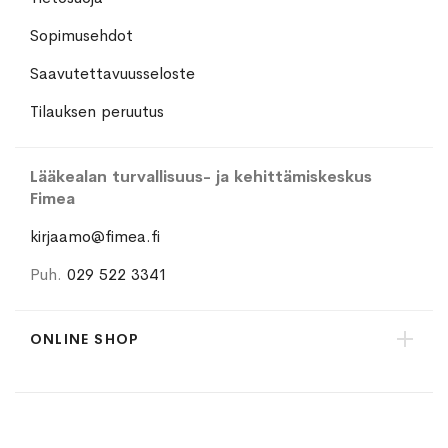
Sopimusehdot
Saavutettavuusseloste
Tilauksen peruutus
Lääkealan turvallisuus- ja kehittämiskeskus
Fimea
kirjaamo@fimea.fi
Puh.
029 522 3341
ONLINE SHOP