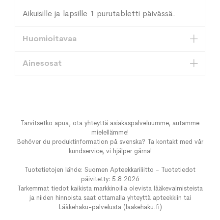
Aikuisille ja lapsille 1 purutabletti päivässä.
Huomioitavaa
Ainesosat
Tarvitsetko apua, ota yhteyttä asiakaspalveluumme, autamme
mielellämme!
Behöver du produktinformation på svenska? Ta kontakt med vår
kundservice, vi hjälper gärna!
Tuotetietojen lähde: Suomen Apteekkariliitto - Tuotetiedot
päivitetty: 5.8.2026
Tarkemmat tiedot kaikista markkinoilla olevista lääkevalmisteista
ja niiden hinnoista saat ottamalla yhteyttä apteekkiin tai
Lääkehaku-palvelusta (laakehaku.fi)