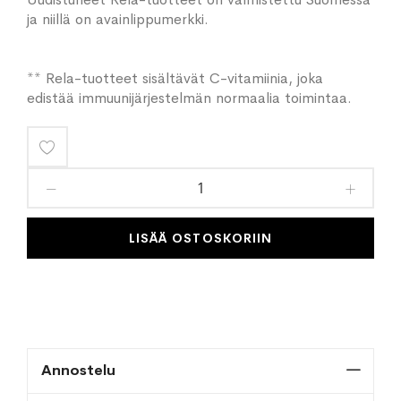
ja niillä on avainlippumerkki.
** Rela-tuotteet sisältävät C-vitamiinia, joka
edistää immuunijärjestelmän normaalia toimintaa.
Lisää
toivelistaan
LISÄÄ OSTOSKORIIN
Annostelu