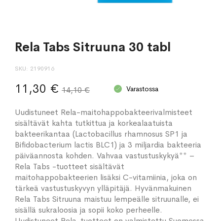
Rela Tabs Sitruuna 30 tabl
SKU
2190916
11,30 €
Varastossa
14,10 €
Uudistuneet Rela-maitohappobakteerivalmisteet
sisältävät kahta tutkittua ja korkealaatuista
bakteerikantaa (Lactobacillus rhamnosus SP1 ja
Bifidobacterium lactis BLC1) ja 3 miljardia bakteeria
päiväannosta kohden. Vahvaa vastustuskykyä** –
Rela Tabs -tuotteet sisältävät
maitohappobakteerien lisäksi C-vitamiinia, joka on
tärkeä vastustuskyvyn ylläpitäjä. Hyvänmakuinen
Rela Tabs Sitruuna maistuu lempeälle sitruunalle, ei
sisällä sukraloosia ja sopii koko perheelle.
Uudistuneet Rela-tuotteet on valmistettu Suomessa