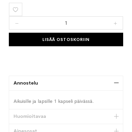
Lisää
toivelistaan
LISÄÄ OSTOSKORIIN
Annostelu
Aikuisille ja lapsille 1 kapseli päivässä.
Huomioitavaa
Ainesosat