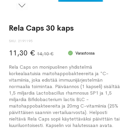
Rela Caps 30 kaps
SKU
2191195
11,30 €
Varastossa
14,10 €
Rela Caps on monipuolinen yhdistelmä
korkealaatuisia maitohappobakteereita ja *C-
vitamiinia, joka edistää immuunijärjestelmän
normaalia toimintaa. Päiväannos (1 kapseli) sisältää
1,5 miljardia Lactobacillus rhamnosus SP1 ja 1,5
miljardia Bifidobacterium lactis BLC -
maitohappobakteereita ja 20mg C-vitamiinia (25%
päivittäisen saannin vertailuarvosta). Helposti
nieltävä Rela Caps sopii käytettäväksi päivittäin tai
kuuriluontoisesti. Kapselin voi halutessaan avata.