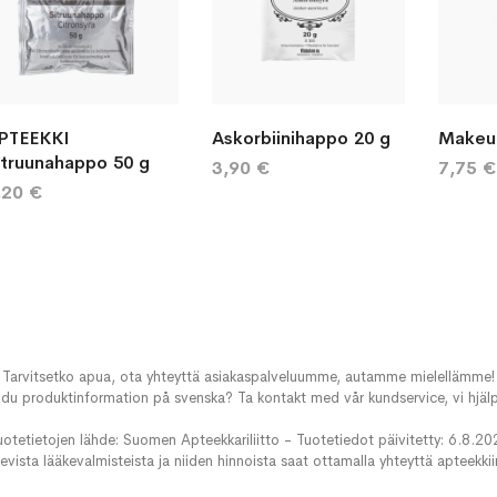
PTEEKKI
Askorbiinihappo 20 g
Makeut
itruunahappo 50 g
3,90 €
7,75 €
,20 €
Tarvitsetko apua, ota yhteyttä asiakaspalveluumme, autamme mielellämme!
du produktinformation på svenska? Ta kontakt med vår kundservice, vi hjälp
uotetietojen lähde: Suomen Apteekkariliitto - Tuotetiedot päivitetty: 6.8.20
evista lääkevalmisteista ja niiden hinnoista saat ottamalla yhteyttä apteekki