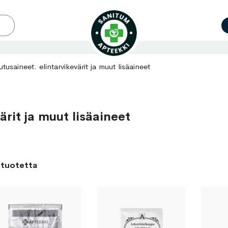
usaineet. elintarvikevärit ja muut lisäaineet
rit ja muut lisäaineet
tuotetta