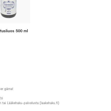
usliuos 500 ml
er gärna!
26
in tai Lääkehaku-palvelusta (laakehaku.fi)