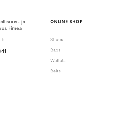
llisuus- ja
ONLINE SHOP
kus Fimea
fi
Shoes
Bags
341
Wallets
Belts