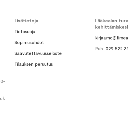
Lisätietoja
Lääkealan turva
kehittämiskes
Tietosuoja
kirjaamo@fimea.
Sopimusehdot
Puh.
029 522 3
Saavutettavuusseloste
Tilauksen peruutus
00-
ook