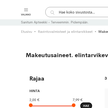
Hae
VALIKKO
Hae
Sanitum Apteekki - Terveemmin. Pidempään.
Etusivu
Ravintovalmisteet ja elintarvikkeet
Makeut
Makeutusaineet. elintarvikevä
Rajaa
3
HINTA
2,00 €
7,99 €
HAE