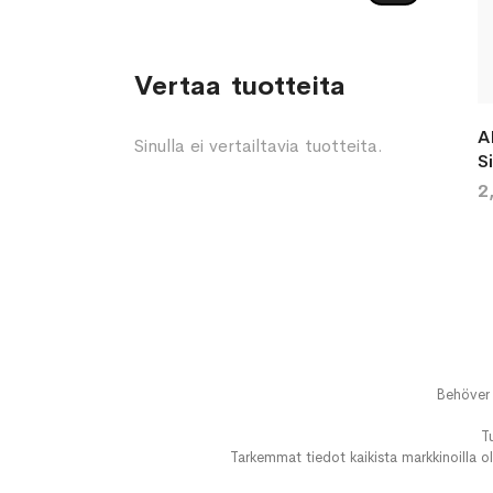
Vertaa tuotteita
A
Sinulla ei vertailtavia tuotteita.
S
2
Behöver 
T
Tarkemmat tiedot kaikista markkinoilla ol