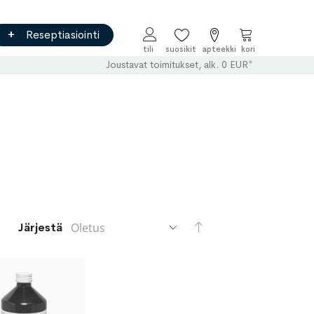
Reseptiasiointi
Ostoskori
Joustavat toimitukset, alk. 0 EUR*
Aseta
Järjestä
laskevaan
järjestykseen