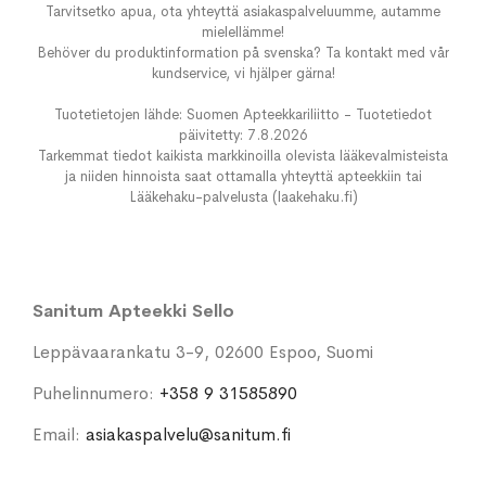
Tarvitsetko apua, ota yhteyttä asiakaspalveluumme, autamme
mielellämme!
Behöver du produktinformation på svenska? Ta kontakt med vår
kundservice, vi hjälper gärna!
Tuotetietojen lähde: Suomen Apteekkariliitto - Tuotetiedot
päivitetty: 7.8.2026
Tarkemmat tiedot kaikista markkinoilla olevista lääkevalmisteista
ja niiden hinnoista saat ottamalla yhteyttä apteekkiin tai
Lääkehaku-palvelusta (laakehaku.fi)
Sanitum Apteekki Sello
Leppävaarankatu 3-9, 02600 Espoo, Suomi
Puhelinnumero:
+358 9 31585890
Email:
asiakaspalvelu@sanitum.fi