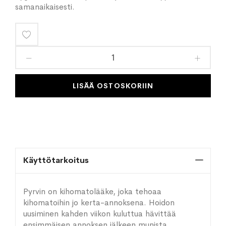
samanaikaisesti.
Lisää
toivelistaan
LISÄÄ OSTOSKORIIN
Käyttötarkoitus
Pyrvin on kihomatolääke, joka tehoaa
kihomatoihin jo kerta-annoksena. Hoidon
uusiminen kahden viikon kuluttua hävittää
ensimmäisen annoksen jälkeen munista