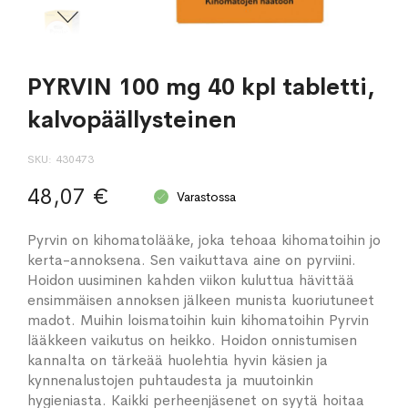
PYRVIN 100 mg 40 kpl tabletti,
kalvopäällysteinen
SKU
430473
48,07 €
Varastossa
Pyrvin on kihomatolääke, joka tehoaa kihomatoihin jo
kerta-annoksena. Sen vaikuttava aine on pyrviini.
Hoidon uusiminen kahden viikon kuluttua hävittää
ensimmäisen annoksen jälkeen munista kuoriutuneet
madot. Muihin loismatoihin kuin kihomatoihin Pyrvin
lääkkeen vaikutus on heikko. Hoidon onnistumisen
kannalta on tärkeää huolehtia hyvin käsien ja
kynnenalustojen puhtaudesta ja muutoinkin
hygieniasta. Kaikki perheenjäsenet on syytä hoitaa