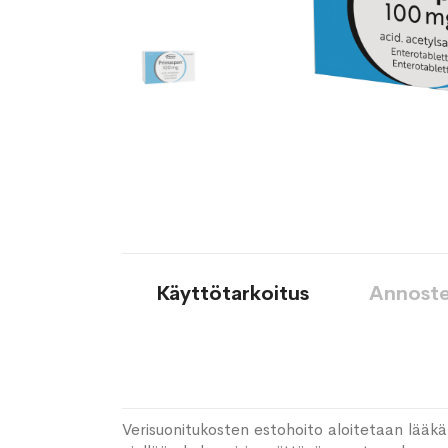
Käyttötarkoitus
Annoste
Verisuonitukosten estohoito aloitetaan lääk