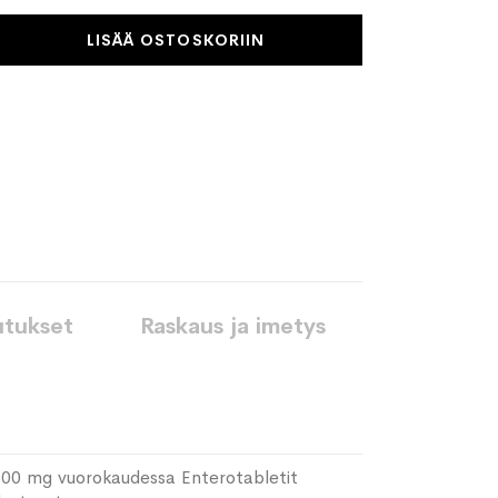
LISÄÄ OSTOSKORIIN
utukset
Raskaus ja imetys
 300 mg vuorokaudessa Enterotabletit