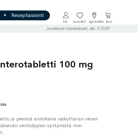
Reseptiasiointi
Ostoskori
Joustavat toimitukset, alk. 0 EUR*
terotabletti 100 mg
ossa
dettu jo pieninä annoksina vaikuttavan veren
hkäisevän veritulppien syntymistä mm.
n.