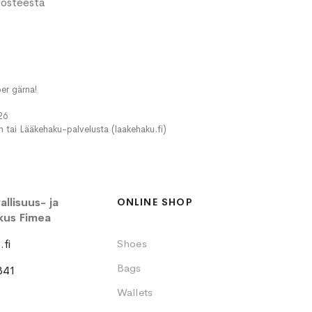
losteesta
er gärna!
26
in tai Lääkehaku-palvelusta (laakehaku.fi)
llisuus- ja
ONLINE SHOP
kus Fimea
fi
Shoes
Bags
341
Wallets