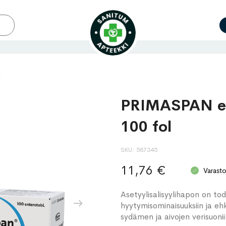
l
PRIMASPAN en
100 fol
SKU
587345
11,76 €
Varast
Asetyylisalisyylihapon on to
hyytymisominaisuuksiin ja e
sydämen ja aivojen verisuonii