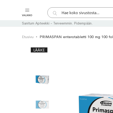
Hae
VALIKKO
Hae
Sanitum Apteekki - Terveemmin. Pidempään.
Etusivu
PRIMASPAN enterotabletti 100 mg 100 fo
Skip
Skip
LÄÄKE
to
to
the
the
end
beginning
of
of
the
the
images
images
gallery
gallery