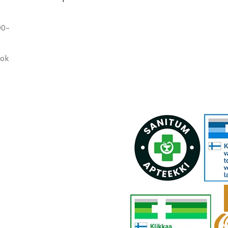
00-
ook