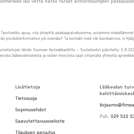
 esimerkiksi lasi vettä Katso tarkat annosteluohjeet pakkausse
Tarvitsetko apua, ota yhteyttä asiakaspalveluumme, autamme mielellämme!
du produktinformation på svenska? Ta kontakt med vår kundservice, vi hjälp
uotetietojen lähde: Suomen Apteekkariliitto - Tuotetiedot päivitetty: 5.8.20
evista lääkevalmisteista ja niiden hinnoista saat ottamalla yhteyttä apteekki
Lisätietoja
Lääkealan turva
kehittämiskes
Tietosuoja
kirjaamo@fimea.
Sopimusehdot
Puh.
029 522 3
Saavutettavuusseloste
Tilauksen peruutus