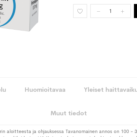
Lisää
toivelistaan
lu
Huomioitavaa
Yleiset haittavaik
Muut tiedot
ärin aloitteesta ja ohjauksessa Tavanomainen annos on 100 -