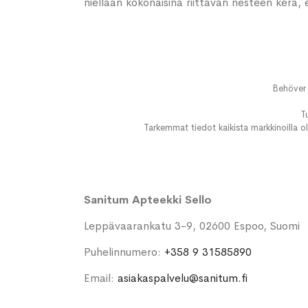
niellään kokonaisina riittävän nesteen kera,
Behöver 
T
Tarkemmat tiedot kaikista markkinoilla ol
Sanitum Apteekki Sello
Leppävaarankatu 3-9, 02600 Espoo, Suomi
Puhelinnumero:
+358 9 31585890
Email:
asiakaspalvelu@sanitum.fi