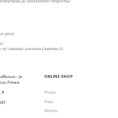
pehmeämpää ja ulostaminen helpottuu.
er gärna!
26
in tai Lääkehaku-palvelusta (laakehaku.fi)
llisuus- ja
ONLINE SHOP
kus Fimea
fi
Shoes
Bags
341
Wallets