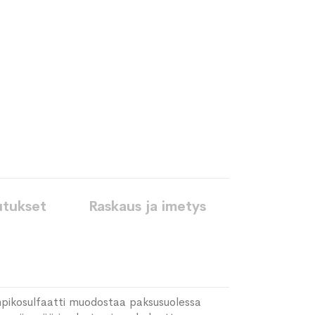
utukset
Raskaus ja imetys
umpikosulfaatti muodostaa paksusuolessa