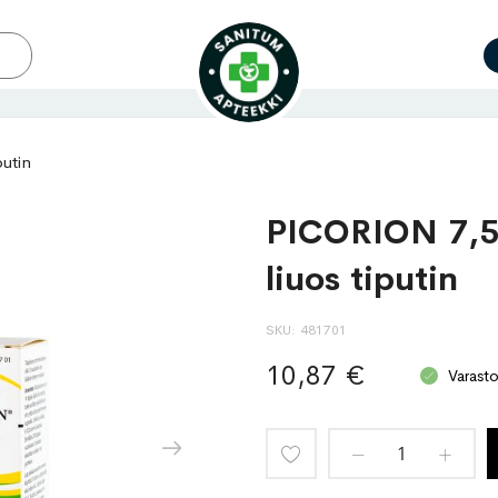
utin
PICORION 7,5 
liuos tiputin
SKU
481701
10,87 €
Varast
Lisää