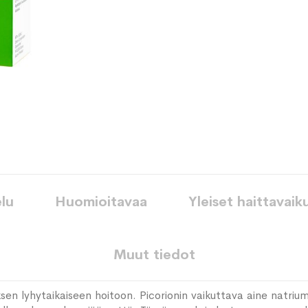
toivelistaan
lu
Huomioitavaa
Yleiset haittavaik
Muut tiedot
sen lyhytaikaiseen hoitoon. Picorionin vaikuttava aine natri