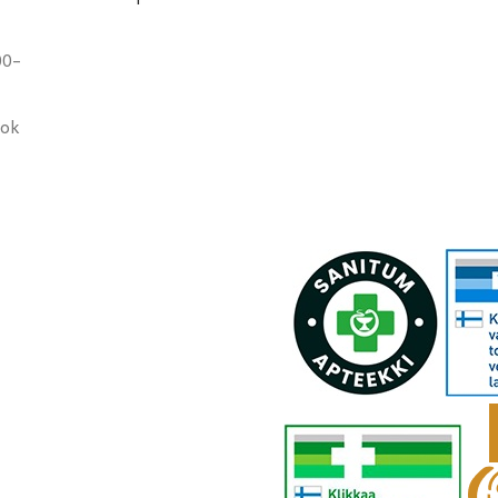
00-
ook