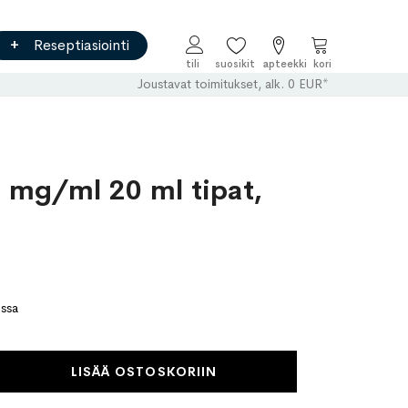
Reseptiasiointi
Ostoskori
Joustavat toimitukset, alk. 0 EUR*
mg/ml 20 ml tipat,
ossa
LISÄÄ OSTOSKORIIN