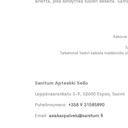
ainetta, joka kiihdyttää suolen liikkeitä. 
Behöver 
T
Tarkemmat tiedot kaikista markkinoilla ol
Sanitum Apteekki Sello
Leppävaarankatu 3-9, 02600 Espoo, Suomi
Puhelinnumero:
+358 9 31585890
Email:
asiakaspalvelu@sanitum.fi