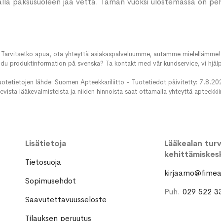
Samalla paksusuoleen jää vettä. Tämän vuoksi ulostemassa on 
Tarvitsetko apua, ota yhteyttä asiakaspalveluumme, autamme mielellämme!
du produktinformation på svenska? Ta kontakt med vår kundservice, vi hjälp
uotetietojen lähde: Suomen Apteekkariliitto - Tuotetiedot päivitetty: 7.8.20
evista lääkevalmisteista ja niiden hinnoista saat ottamalla yhteyttä apteekki
Lisätietoja
Lääkealan turva
kehittämiskes
Tietosuoja
kirjaamo@fimea.
Sopimusehdot
Puh.
029 522 3
Saavutettavuusseloste
Tilauksen peruutus