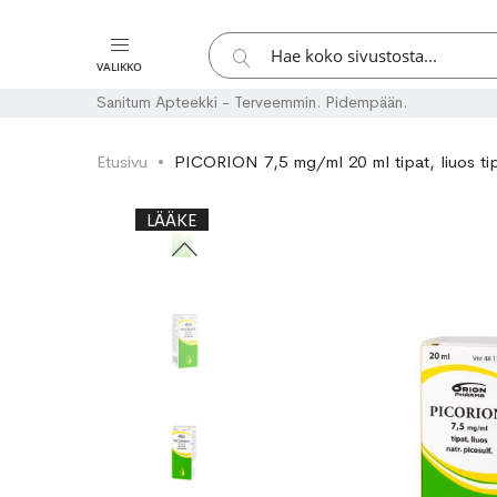
Hae
VALIKKO
Hae
Sanitum Apteekki - Terveemmin. Pidempään.
Etusivu
PICORION 7,5 mg/ml 20 ml tipat, liuos tip
Skip
Skip
LÄÄKE
to
to
the
the
end
beginning
of
of
the
the
images
images
gallery
gallery