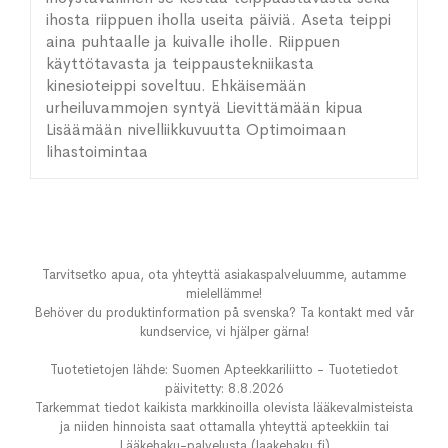
ihosta riippuen iholla useita päiviä. Aseta teippi
aina puhtaalle ja kuivalle iholle. Riippuen
käyttötavasta ja teippaustekniikasta
kinesioteippi soveltuu. Ehkäisemään
urheiluvammojen syntyä Lievittämään kipua
Lisäämään nivelliikkuvuutta Optimoimaan
lihastoimintaa
Tarvitsetko apua, ota yhteyttä asiakaspalveluumme, autamme
mielellämme!
Behöver du produktinformation på svenska? Ta kontakt med vår
kundservice, vi hjälper gärna!
Tuotetietojen lähde: Suomen Apteekkariliitto - Tuotetiedot
päivitetty: 8.8.2026
Tarkemmat tiedot kaikista markkinoilla olevista lääkevalmisteista
ja niiden hinnoista saat ottamalla yhteyttä apteekkiin tai
Lääkehaku-palvelusta (laakehaku.fi)