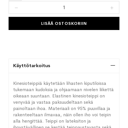
toivelistaan
LISÄÄ OSTOSKORIIN
Käyttötarkoitus
Kinesioteippiä käytetään lihasten kiputiloissa
tukemaan kudoksia ja ohjaamaan nivelen liikettä
oikeaan suuntaan. Elastinen kinesioteippi on
venyvää ja vastaa paksuudeltaan sekä
painoltaan ihoa. Materiaali on 95% puuvillaa ja
rakenteeltaan ilmavaa, näin ollen iho voi teipin
alla hengittää. Teippi on lateksiton ja
ihoystävällinen se kestää teippaustavasta sekä