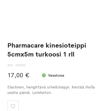
Pharmacare kinesioteippi
5cmx5m turkoosi 1 rll
SKU
333090
17,00 €
Varastossa
Elastinen, hengittävä urheiluteippi. Kestää iholla
useita päiviä. Lateksiton.
Lisää