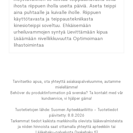
ihosta riippuen iholla useita päiviä. Aseta teippi
aina puhtaalle ja kuivalle iholle. Riippuen
käyttötavasta ja teippaustekniikasta
kinesioteippi soveltuu. Ehkäisemään
urheiluvammojen syntyä Lievittämään kipua
Lisäämään nivelliikkuvuutta Optimoimaan
lihastoimintaa
Tarvitsetko apua, ota yhteyttä asiakaspalveluumme, autamme
mielellämme!
Behöver du produktinformation på svenska? Ta kontakt med vår
kundservice, vi hjälper gärna!
Tuotetietojen lähde: Suomen Apteekkariliitto - Tuotetiedot
päivitetty: 8.8.2026
Tarkemmat tiedot kaikista markkinoilla olevista lääkevalmisteista
ja niiden hinnoista saat ottamalla yhteyttä apteekkiin tai
Lääkehaku-palvelusta (laakehaku.fi)