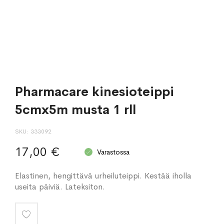
Pharmacare kinesioteippi
5cmx5m musta 1 rll
SKU
333092
17,00 €
Varastossa
Elastinen, hengittävä urheiluteippi. Kestää iholla
useita päiviä. Lateksiton.
Lisää