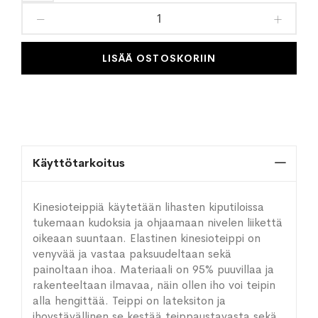
toivelistaan
LISÄÄ OSTOSKORIIN
Käyttötarkoitus
Kinesioteippiä käytetään lihasten kiputiloissa
tukemaan kudoksia ja ohjaamaan nivelen liikettä
oikeaan suuntaan. Elastinen kinesioteippi on
venyvää ja vastaa paksuudeltaan sekä
painoltaan ihoa. Materiaali on 95% puuvillaa ja
rakenteeltaan ilmavaa, näin ollen iho voi teipin
alla hengittää. Teippi on lateksiton ja
ihoystävällinen se kestää teippaustavasta sekä