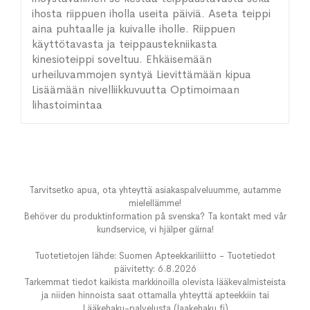
ihosta riippuen iholla useita päiviä. Aseta teippi
aina puhtaalle ja kuivalle iholle. Riippuen
käyttötavasta ja teippaustekniikasta
kinesioteippi soveltuu. Ehkäisemään
urheiluvammojen syntyä Lievittämään kipua
Lisäämään nivelliikkuvuutta Optimoimaan
lihastoimintaa
Tarvitsetko apua, ota yhteyttä asiakaspalveluumme, autamme
mielellämme!
Behöver du produktinformation på svenska? Ta kontakt med vår
kundservice, vi hjälper gärna!
Tuotetietojen lähde: Suomen Apteekkariliitto - Tuotetiedot
päivitetty: 6.8.2026
Tarkemmat tiedot kaikista markkinoilla olevista lääkevalmisteista
ja niiden hinnoista saat ottamalla yhteyttä apteekkiin tai
Lääkehaku-palvelusta (laakehaku.fi)