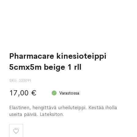
Pharmacare kinesioteippi
5cmx5m beige 1 rll
SKU
333091
17,00 €
Varastossa
Elastinen, hengittävä urheiluteippi. Kestää iholla
useita päiviä. Lateksiton.
Lisää