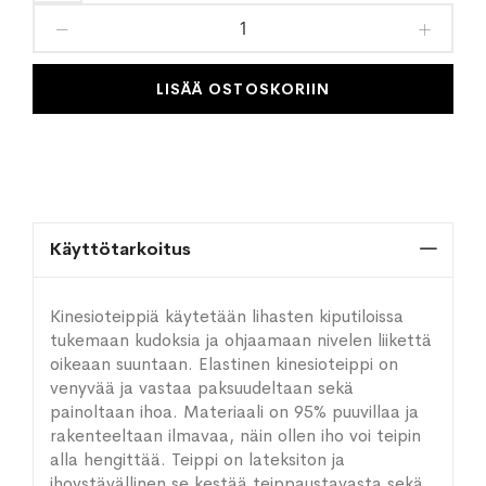
toivelistaan
LISÄÄ OSTOSKORIIN
Käyttötarkoitus
Kinesioteippiä käytetään lihasten kiputiloissa
tukemaan kudoksia ja ohjaamaan nivelen liikettä
oikeaan suuntaan. Elastinen kinesioteippi on
venyvää ja vastaa paksuudeltaan sekä
painoltaan ihoa. Materiaali on 95% puuvillaa ja
rakenteeltaan ilmavaa, näin ollen iho voi teipin
alla hengittää. Teippi on lateksiton ja
ihoystävällinen se kestää teippaustavasta sekä