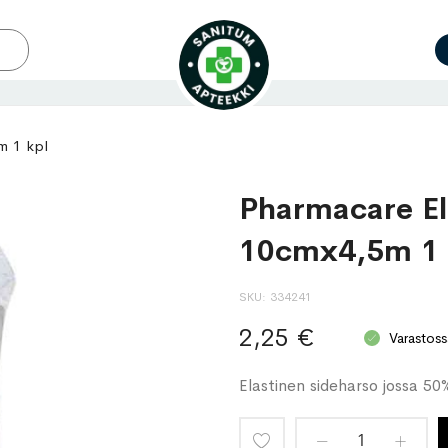
m 1 kpl
Pharmacare El
10cmx4,5m 1 
SKU
334241
2,25 €
Varastoss
Elastinen sideharso jossa 50
Lisää