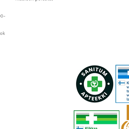
00-
ook