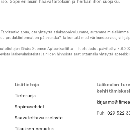
. Sopii erilaisiin haavataitoksiin ja herkän ihon suojaksi.
Tarvitsetko apua, ota yhteyttä asiakaspalveluumme, autamme mielellämme!
du produktinformation på svenska? Ta kontakt med vår kundservice, vi hjälp
uotetietojen lähde: Suomen Apteekkariliitto - Tuotetiedot päivitetty: 7.8.20
evista lääkevalmisteista ja niiden hinnoista saat ottamalla yhteyttä apteekki
Lisätietoja
Lääkealan turva
kehittämiskes
Tietosuoja
kirjaamo@fimea.
Sopimusehdot
Puh.
029 522 3
Saavutettavuusseloste
Tilauksen peruutus