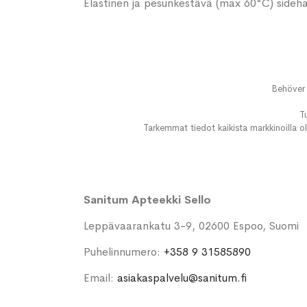
Elastinen ja pesunkestävä (max 60°C) sideharso
Behöver 
T
Tarkemmat tiedot kaikista markkinoilla ol
Sanitum Apteekki Sello
Leppävaarankatu 3-9, 02600 Espoo, Suomi
Puhelinnumero:
+358 9 31585890
Email:
asiakaspalvelu@sanitum.fi