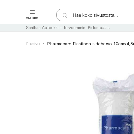
Hae
VALIKKO
Hae
Sanitum Apteekki - Terveemmin. Pidempään.
Etusivu
Pharmacare Elastinen sideharso 10cmx4,5
Skip
Skip
to
to
the
the
end
beginning
of
of
the
the
images
images
gallery
gallery