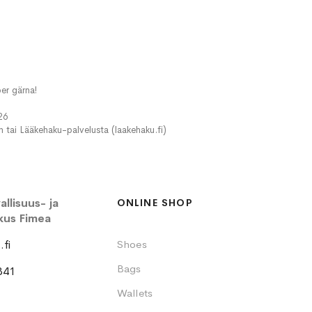
er gärna!
26
in tai Lääkehaku-palvelusta (laakehaku.fi)
llisuus- ja
ONLINE SHOP
kus Fimea
fi
Shoes
Bags
341
Wallets