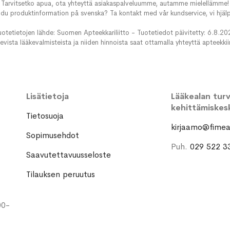
Tarvitsetko apua, ota yhteyttä asiakaspalveluumme, autamme mielellämme!
du produktinformation på svenska? Ta kontakt med vår kundservice, vi hjälp
uotetietojen lähde: Suomen Apteekkariliitto - Tuotetiedot päivitetty: 6.8.20
evista lääkevalmisteista ja niiden hinnoista saat ottamalla yhteyttä apteekki
Lisätietoja
Lääkealan turva
kehittämiskes
Tietosuoja
kirjaamo@fimea.
Sopimusehdot
Puh.
029 522 3
Saavutettavuusseloste
Tilauksen peruutus
00-