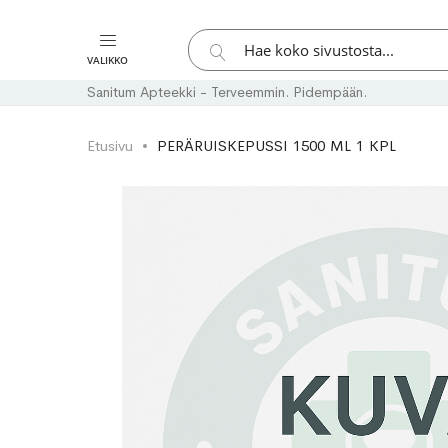
Hae
VALIKKO
Hae
Sanitum Apteekki - Terveemmin. Pidempään.
Etusivu
PERÄRUISKEPUSSI 1500 ML 1 KPL
Skip
Skip
to
to
the
the
end
beginning
of
of
the
the
images
images
gallery
gallery