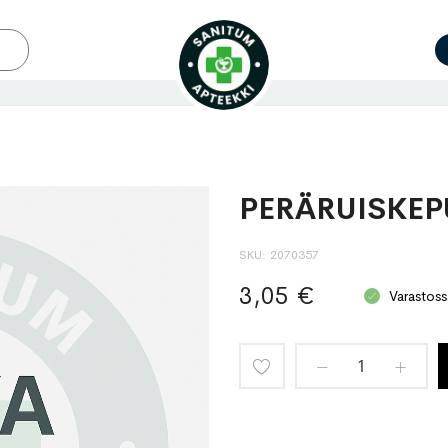
PERÄRUISKEPU
SKU
2070357
3,05 €
Varastoss
Lisää
toivelistaan