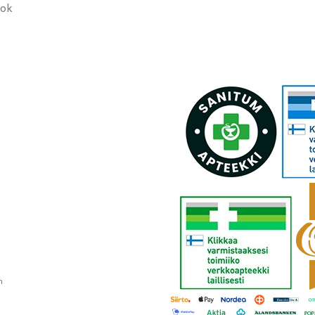
ook
n