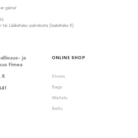
er gärna!
26
in tai Lääkehaku-palvelusta (laakehaku.fi)
llisuus- ja
ONLINE SHOP
kus Fimea
fi
Shoes
Bags
341
Wallets
Belts