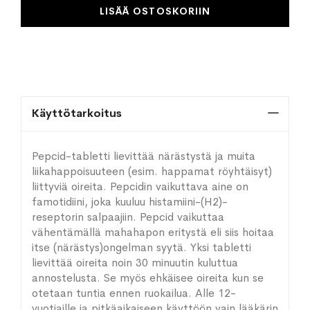
LISÄÄ OSTOSKORIIN
Käyttötarkoitus
Pepcid-tabletti lievittää närästystä ja muita
liikahappoisuuteen (esim. happamat röyhtäisyt)
liittyviä oireita. Pepcidin vaikuttava aine on
famotidiini, joka kuuluu histamiini-(H2)-
reseptorin salpaajiin. Pepcid vaikuttaa
vähentämällä mahahapon eritystä eli siis hoitaa
itse (närästys)ongelman syytä. Yksi tabletti
lievittää oireita noin 30 minuutin kuluttua
annostelusta. Se myös ehkäisee oireita kun se
otetaan tuntia ennen ruokailua. Alle 12-
vuotiaille ja pitkäaikaiseen käyttöön vain lääkärin