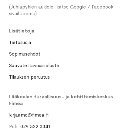
(Juhlapyhien aukiolo; katso Google / Facebook
sivuiltamme)
Lisätietoja
Tietosuoja
Sopimusehdot
Saavutettavuusseloste
Tilauksen peruutus
Lääkealan turvallisuus- ja kehittämiskeskus
Fimea
kirjaamo@fimea.fi
Puh.
029 522 3341