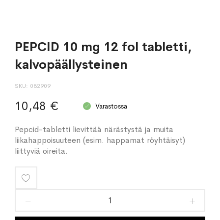
PEPCID 10 mg 12 fol tabletti,
kalvopäällysteinen
SKU
082909
10,48 €
Varastossa
Pepcid-tabletti lievittää närästystä ja muita
liikahappoisuuteen (esim. happamat röyhtäisyt)
liittyviä oireita.
Lisää
toivelistaan