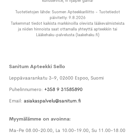
kundservice, vi hjälper gärna!
Tuotetietojen lähde: Suomen Apteekkariliitto - Tuotetiedot
päivitetty: 9.8.2026
Tarkemmat tiedot kaikista markkinoilla olevista lääkevalmisteista
ja niiden hinnoista saat ottamalla yhteyttä apteekkiin tai
Lääkehaku-palvelusta (laakehaku.fi)
Sanitum Apteekki Sello
Leppävaarankatu 3-9, 02600 Espoo, Suomi
Puhelinnumero:
+358 9 31585890
Email:
asiakaspalvelu@sanitum.fi
Myymälämme on avoinna:
Ma-Pe 08.00-20.00, La 10.00-19.00, Su 11.00-18.00