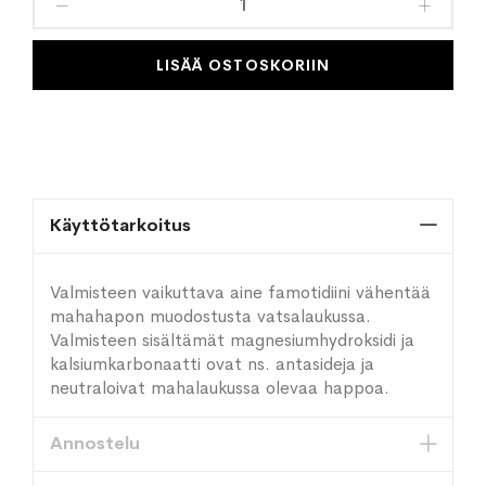
toivelistaan
LISÄÄ OSTOSKORIIN
Käyttötarkoitus
Valmisteen vaikuttava aine famotidiini vähentää
mahahapon muodostusta vatsalaukussa.
Valmisteen sisältämät magnesiumhydroksidi ja
kalsiumkarbonaatti ovat ns. antasideja ja
neutraloivat mahalaukussa olevaa happoa.
Annostelu