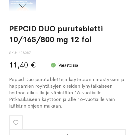
PEPCID DUO purutabletti
10/165/800 mg 12 fol
SKU
408087
11,40 €
Varastossa
Pepcid Duo purutabletteja käytetään närästyksen ja
happamien röyhtäisyjen oireiden lyhytaikaiseen
hoitoon aikuisilla ja vähintään 16-vuotiaille.
Pitkäaikaiseen käyttöön ja alle 16-vuotiaille vain
lääkärin ohjeen mukaan.
Lisää