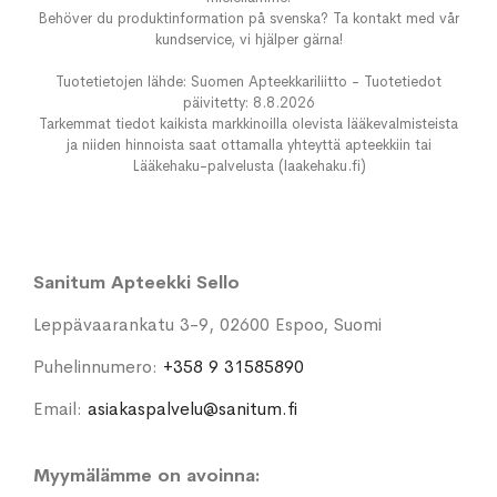
Behöver du produktinformation på svenska? Ta kontakt med vår
kundservice, vi hjälper gärna!
Tuotetietojen lähde: Suomen Apteekkariliitto - Tuotetiedot
päivitetty: 8.8.2026
Tarkemmat tiedot kaikista markkinoilla olevista lääkevalmisteista
ja niiden hinnoista saat ottamalla yhteyttä apteekkiin tai
Lääkehaku-palvelusta (laakehaku.fi)
Sanitum Apteekki Sello
Leppävaarankatu 3-9, 02600 Espoo, Suomi
Puhelinnumero:
+358 9 31585890
Email:
asiakaspalvelu@sanitum.fi
Myymälämme on avoinna: