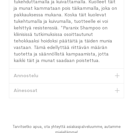
tukehduttamalla ja kuivattamalla. Kuolleet täit
ja munat kammataan pois täikammalla, joka on
pakkauksessa mukana. Koska täit kuolevat
tukehtumalla ja kuivumalla, tuotteelle ei voi
kehittyä resistenssiä. *Paranix Shampoo on
kliinisissä tutkimuksissa osoittautunut
tehokkaaksi hoidoksi päätäitä ja täiden munia
vastaan. Tämä edellyttää riittävän määrän
tuotetta ja säännöllistä kampaamista, jotta
kaikki täit ja munat saadaan poistettua.
Annostelu
Ainesosat
Tarvitsetko apua, ota yhteyttä asiakaspalveluumme, autamme
mielellämme!