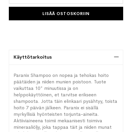
LISÄÄ OSTOSKORIIN
Käyttötarkoitus
Paranix Shampoo on nopea ja tehokas hoito
päätäiden ja niiden munien poistoon. Tuote
vaikuttaa 10* minuutissa ja on
helppokäyttöinen, et tarvitse erikseen
shampoota. Jotta täin elinkaari pysähtyy, toista
hoito 7 päivän jälkeen. Paranix ei sisällä
myrkyllisiä hyönteisten torjunta-aineita.
Aktiiviaineena toimii mekaanisesti toimiva
mineraaliöljy, joka tappaa täit ja niiden munat