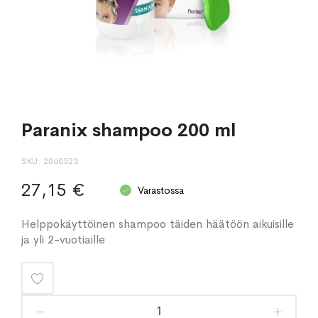
Paranix shampoo 200 ml
SKU
2060523
27,15 €
Varastossa
Helppokäyttöinen shampoo täiden häätöön aikuisille
ja yli 2-vuotiaille
Lisää
toivelistaan