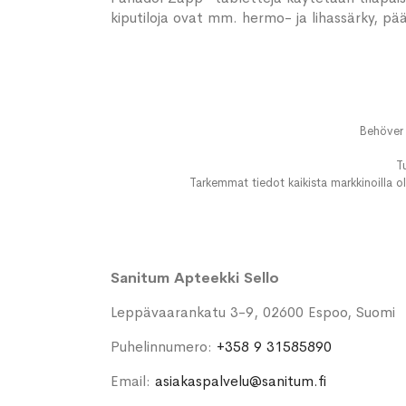
kiputiloja ovat mm. hermo- ja lihassärky, pää
Behöver 
T
Tarkemmat tiedot kaikista markkinoilla ol
Sanitum Apteekki Sello
Leppävaarankatu 3-9, 02600 Espoo, Suomi
Puhelinnumero:
+358 9 31585890
Email:
asiakaspalvelu@sanitum.fi