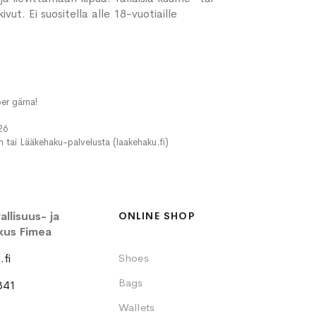
ut. Ei suositella alle 18-vuotiaille
er gärna!
26
in tai Lääkehaku-palvelusta (laakehaku.fi)
llisuus- ja
ONLINE SHOP
kus Fimea
fi
Shoes
Bags
341
Wallets