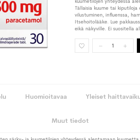
kuumetilojen yhteydessä ale
Tällaisia kuume tai kiputiloj
vilustuminen, influenssa, ha
Itsehoitolääke. Lue pakkauss
eikä näkyville. Ei suositella a
Lisää
toivelistaan
lu
Huomioitavaa
Yleiset haittavaik
Muut tiedot
ten särky- ja kuumetilojen yhteydessä alentamaan kuumetta ja