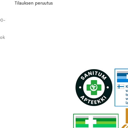
Tilauksen peruutus
00-
ook