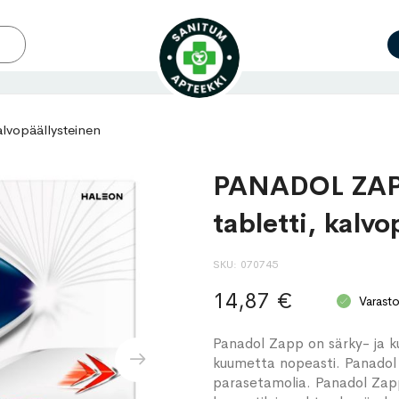
lvopäällysteinen
PANADOL ZAPP
tabletti, kalvo
SKU
070745
14,87 €
Varast
Panadol Zapp on särky- ja ku
kuumetta nopeasti. Panadol 
parasetamolia. Panadol Zapp