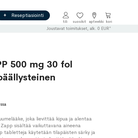
Reseptiasiointi
Ostoskori
Joustavat toimitukset, alk. 0 EUR*
 500 mg 30 fol
päällysteinen
ossa
umelääke, joka lievittää kipua ja alentaa
Zapp sisältää vaikuttavana aineena
 tabletteja käytetään tilapäisten särky ja