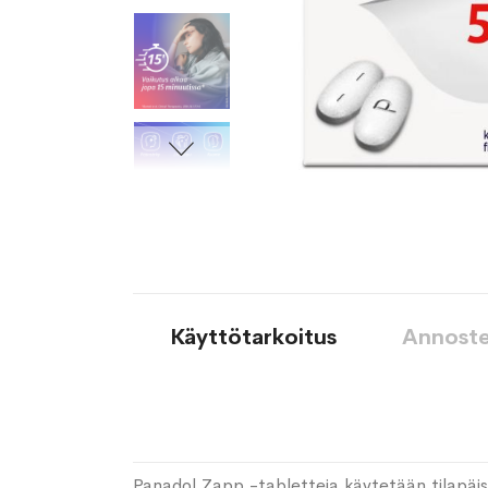
Käyttötarkoitus
Annoste
Panadol Zapp -tabletteja käytetään tilapäis