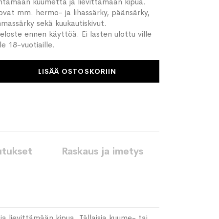
ntamaan kuumetta ja lievittämään kipua.
a ovat mm. hermo- ja lihassärky, päänsärky,
mmassärky sekä kuukautiskivut.
eloste ennen käyttöä. Ei lasten ulottu ville
lle 18-vuotiaille.
LISÄÄ OSTOSKORIIN
utukset
Raskaus ja imetys
 lievittämään kipua. Tällaisia kuume- tai