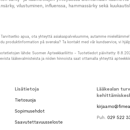
nsärky, vilustuminen, influenssa, hammassärky sekä kuukautiskiv
Tarvitsetko apua, ota yhteyttä asiakaspalveluumme, autamme mielellämme!
du produktinformation på svenska? Ta kontakt med vår kundservice, vi hjälp
uotetietojen lähde: Suomen Apteekkariliitto - Tuotetiedot päivitetty: 8.8.20
evista lääkevalmisteista ja niiden hinnoista saat ottamalla yhteyttä apteekki
Lisätietoja
Lääkealan turva
kehittämiskes
Tietosuoja
kirjaamo@fimea.
Sopimusehdot
Puh.
029 522 3
Saavutettavuusseloste