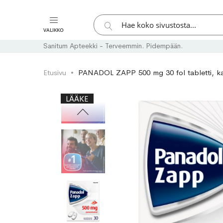
Hae
VALIKKO
Hae
Sanitum Apteekki - Terveemmin. Pidempään.
Etusivu
PANADOL ZAPP 500 mg 30 fol tabletti, ka
Skip
Skip
LÄÄKE
to
to
the
the
end
beginning
of
of
the
the
images
images
gallery
gallery