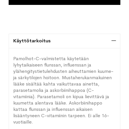
Käyttötarkoitus
Pamolhot-C-valmistetta käytetään
lyhytaikaiseen flunssan, influenssan ja
ylähengitystietulehdusten aiheuttamien kuume-
ja särkytilojen hoitoon. Mustaherukanmakuinen
lääke sisältää kahta vaikuttavaa ainetta,
parasetamolia ja askorbiinihappoa (C-
vitamiinia). Parasetamoli on kipua lievittävä ja
kuumetta alentava lääke. Askorbiinihappo
kattaa flunssan ja influenssan aikaisen
lisääntyneen C-vitamiinin tarpeen. Ei alle 16-
vuotiaille.