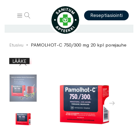
Hae
Reseptiasiointi
Etusivu
PAMOLHOT-C 750/300 mg 20 kpl porejauhe
Skip
Skip
LÄÄKE
to
to
the
the
end
beginning
of
of
the
the
images
images
gallery
gallery