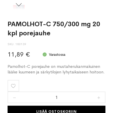
PAMOLHOT-C 750/300 mg 20
kpl porejauhe
SKU
180139
11,89 €
Varastossa
Pamolhot-C porejauhe on mustaherukanmakuinen
lääke kuumeen ja särkytilojen lyhytaikaiseen hoitoon.
Lisää
toivelistaan
LISÄÄ OSTOSKORIIN