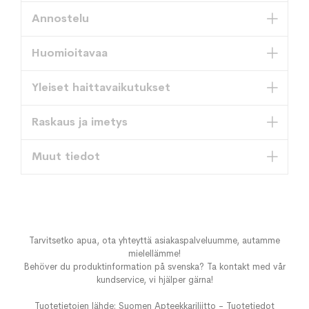
Annostelu
Huomioitavaa
Yleiset haittavaikutukset
Raskaus ja imetys
Muut tiedot
Tarvitsetko apua, ota yhteyttä asiakaspalveluumme, autamme
mielellämme!
Behöver du produktinformation på svenska? Ta kontakt med vår
kundservice, vi hjälper gärna!
Tuotetietojen lähde: Suomen Apteekkariliitto - Tuotetiedot