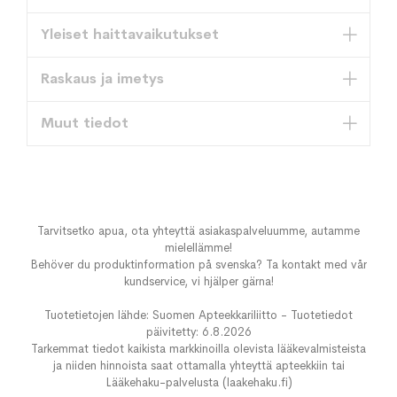
Yleiset haittavaikutukset
Raskaus ja imetys
Muut tiedot
Tarvitsetko apua, ota yhteyttä asiakaspalveluumme, autamme
mielellämme!
Behöver du produktinformation på svenska? Ta kontakt med vår
kundservice, vi hjälper gärna!
Tuotetietojen lähde: Suomen Apteekkariliitto - Tuotetiedot
päivitetty: 6.8.2026
Tarkemmat tiedot kaikista markkinoilla olevista lääkevalmisteista
ja niiden hinnoista saat ottamalla yhteyttä apteekkiin tai
Lääkehaku-palvelusta (laakehaku.fi)