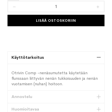
toivelistaan
LISÄÄ OSTOSKORIIN
Käyttötarkoitus
Otrivin Comp -nenäsumutetta käytetään
flunssaan liittyvän nenän tukkoisuuden ja nenän
vuotamisen (nuhan) hoitoon.
Annostelu
Huomioitavaa