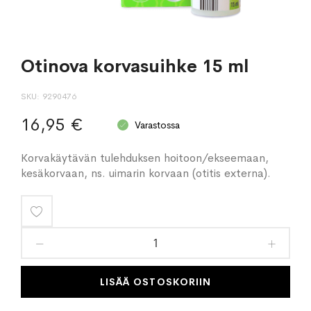
Otinova korvasuihke 15 ml
SKU
9290476
16,95 €
Varastossa
Korvakäytävän tulehduksen hoitoon/ekseemaan,
kesäkorvaan, ns. uimarin korvaan (otitis externa).
Lisää
toivelistaan
LISÄÄ OSTOSKORIIN