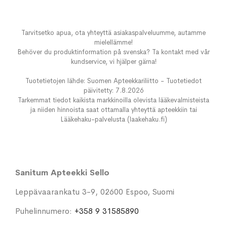
Tarvitsetko apua, ota yhteyttä asiakaspalveluumme, autamme
mielellämme!
Behöver du produktinformation på svenska? Ta kontakt med vår
kundservice, vi hjälper gärna!
Tuotetietojen lähde: Suomen Apteekkariliitto - Tuotetiedot
päivitetty: 7.8.2026
Tarkemmat tiedot kaikista markkinoilla olevista lääkevalmisteista
ja niiden hinnoista saat ottamalla yhteyttä apteekkiin tai
Lääkehaku-palvelusta (laakehaku.fi)
Sanitum Apteekki Sello
Leppävaarankatu 3-9, 02600 Espoo, Suomi
Puhelinnumero:
+358 9 31585890