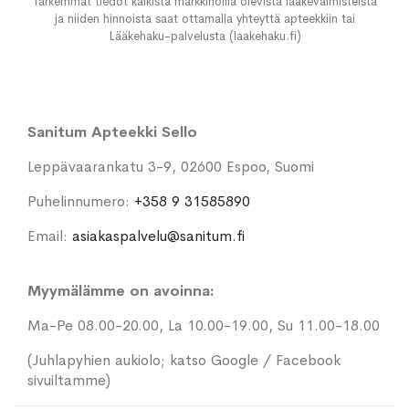
Tarkemmat tiedot kaikista markkinoilla olevista lääkevalmisteista
ja niiden hinnoista saat ottamalla yhteyttä apteekkiin tai
Lääkehaku-palvelusta (laakehaku.fi)
Sanitum Apteekki Sello
Leppävaarankatu 3-9, 02600 Espoo, Suomi
Puhelinnumero:
+358 9 31585890
Email:
asiakaspalvelu@sanitum.fi
Myymälämme on avoinna:
Ma-Pe 08.00-20.00, La 10.00-19.00, Su 11.00-18.00
(Juhlapyhien aukiolo; katso Google / Facebook
sivuiltamme)