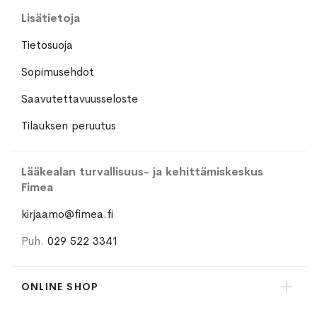
Lisätietoja
Tietosuoja
Sopimusehdot
Saavutettavuusseloste
Tilauksen peruutus
Lääkealan turvallisuus- ja kehittämiskeskus
Fimea
kirjaamo@fimea.fi
Puh.
029 522 3341
ONLINE SHOP