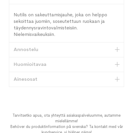
Nutilis on sakeuttamisjauhe, joka on helppo
sekoittaa juomiin, soseutettuun ruokaan ja
täydennysravintovalmisteisiin.
Nielemisvaikeuksiin.
Annostelu
Huomioitavaa
Ainesosat
Tarvitsetko apua, ota yhteyttä asiakaspalveluumme, autamme
mielellämme!
Behöver du produktinformation på svenska? Ta kontakt med vår
kundservice, vi hjälper gärna!