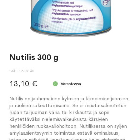
Nutilis 300 g
SKU
1608140
13,10 €
Varastossa
Nutilis on jauhemainen kylmien ja lämpimien juomien
ja ruokien sakeuttamisaine. Se ei muuta sakeutetun
ruoan tai juoman väriä tai kirkkautta ja sopii
käytettäväksi nielemisvaikeuksista kärsivien
henkilöiden ruokavaliohoitoon. Nutiliksessa on syljen
amylaasientsyymin toimintaa estävä ominaisuus,
joten se säilyttää koostumuksensa koko nielemisen