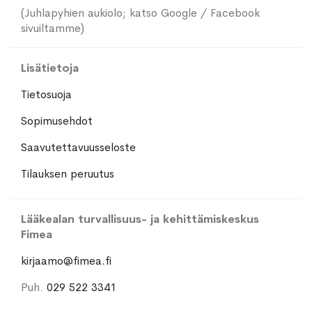
(Juhlapyhien aukiolo; katso Google / Facebook
sivuiltamme)
Lisätietoja
Tietosuoja
Sopimusehdot
Saavutettavuusseloste
Tilauksen peruutus
Lääkealan turvallisuus- ja kehittämiskeskus
Fimea
kirjaamo@fimea.fi
Puh.
029 522 3341