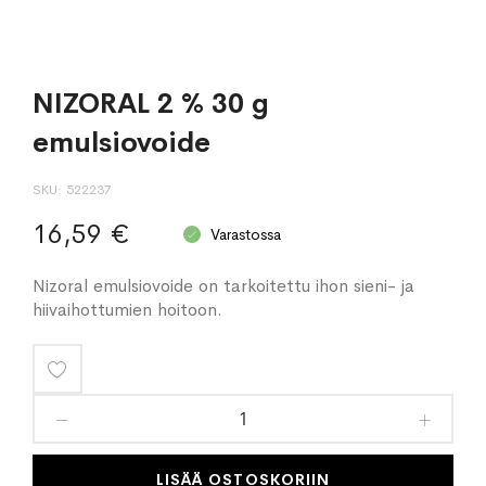
NIZORAL 2 % 30 g
emulsiovoide
SKU
522237
16,59 €
Varastossa
Nizoral emulsiovoide on tarkoitettu ihon sieni- ja
hiivaihottumien hoitoon.
Lisää
toivelistaan
LISÄÄ OSTOSKORIIN