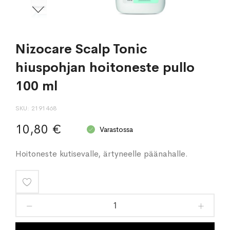
Nizocare Scalp Tonic
hiuspohjan hoitoneste pullo
100 ml
SKU
2191468
10,80 €
Varastossa
Hoitoneste kutisevalle, ärtyneelle päänahalle.
Lisää
toivelistaan