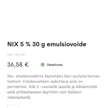
NIX 5 % 30 g emulsiovoide
SKU
441642
36,58 €
Varastossa
Nix- emulsiovoidetta käytetään ihon syyhytartunnan
hoitoon. Emulsiovoiteen vaikuttava aine on
permetriini. Alle 2 -vuotiaille lapsille ja iäkkäimmille
sekä pitkäaikaiseen käyttöön vain lääkärin
määräyksellä.