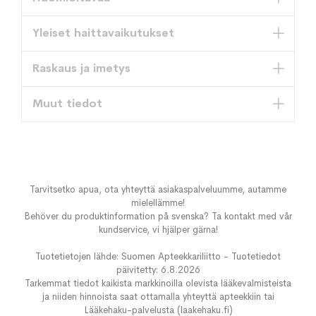
Yleiset haittavaikutukset
Raskaus ja imetys
Muut tiedot
Tarvitsetko apua, ota yhteyttä asiakaspalveluumme, autamme
mielellämme!
Behöver du produktinformation på svenska? Ta kontakt med vår
kundservice, vi hjälper gärna!
Tuotetietojen lähde: Suomen Apteekkariliitto - Tuotetiedot
päivitetty: 6.8.2026
Tarkemmat tiedot kaikista markkinoilla olevista lääkevalmisteista
ja niiden hinnoista saat ottamalla yhteyttä apteekkiin tai
Lääkehaku-palvelusta (laakehaku.fi)