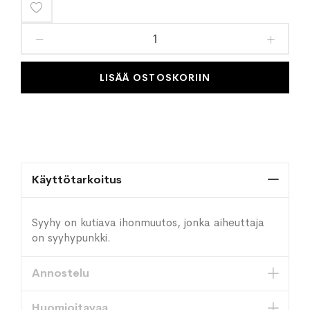
Lisää
toivelistaan
LISÄÄ OSTOSKORIIN
Käyttötarkoitus
Syyhy on kutiava ihonmuutos, jonka aiheuttaja
on syyhypunkki.
Annostelu
Huomioitavaa