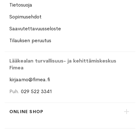
Tietosuoja
Sopimusehdot
Saavutettavuusseloste
Tilauksen peruutus
Lääkealan turvallisuus- ja kehittämiskeskus
Fimea
kirjaamo@fimea.fi
Puh.
029 522 3341
ONLINE SHOP