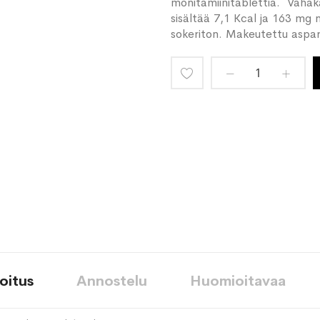
monitamiinitablettia. Vähäka
sisältää 7,1 Kcal ja 163 mg n
sokeriton. Makeutettu aspart
Lisää
toivelistaan
oitus
Annostelu
Huomioitavaa