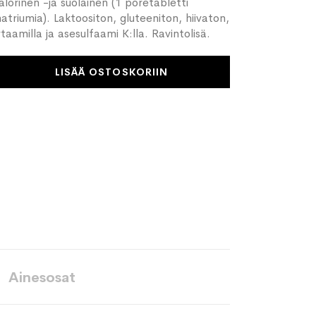
lorinen -ja suolainen (1 poretabletti
atriumia). Laktoositon, gluteeniton, hiivaton,
aamilla ja asesulfaami K:lla. Ravintolisä.
LISÄÄ OSTOSKORIIN
Ainesosat