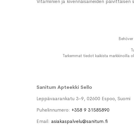
Vitamiinien ja kivennäisaineiden päivittäisen
Behöver 
T
Tarkemmat tiedot kaikista markkinoilla ol
Sanitum Apteekki Sello
Leppävaarankatu 3-9, 02600 Espoo, Suomi
Puhelinnumero:
+358 9 31585890
Email:
asiakaspalvelu@sanitum.fi