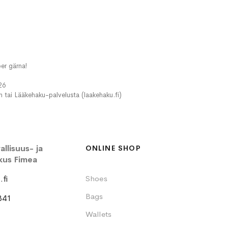
er gärna!
26
in tai Lääkehaku-palvelusta (laakehaku.fi)
llisuus- ja
ONLINE SHOP
kus Fimea
fi
Shoes
Bags
341
Wallets