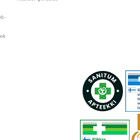
00-
ook