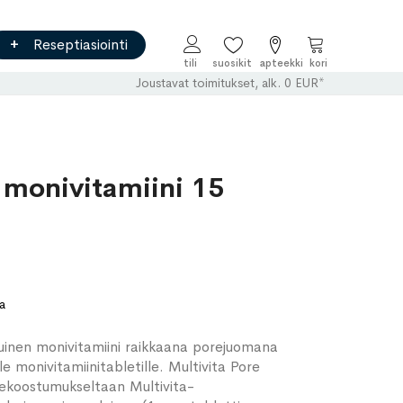
Reseptiasiointi
Ostoskori
Joustavat toimitukset, alk. 0 EUR*
 monivitamiini 15
a
inen monivitamiini raikkaana porejuomana
e monivitamiinitabletille. Multivita Pore
inekoostumukseltaan Multivita-