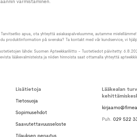
 saannin varmistaminen.
Tarvitsetko apua, ota yhteyttä asiakaspalveluumme, autamme mielellämme!
du produktinformation på svenska? Ta kontakt med vår kundservice, vi hjälp
uotetietojen lähde: Suomen Apteekkariliitto - Tuotetiedot päivitetty: 6.8.20
evista lääkevalmisteista ja niiden hinnoista saat ottamalla yhteyttä apteekki
Lisätietoja
Lääkealan turva
kehittämiskes
Tietosuoja
kirjaamo@fimea.
Sopimusehdot
Puh.
029 522 3
Saavutettavuusseloste
Tilauksen peruutus