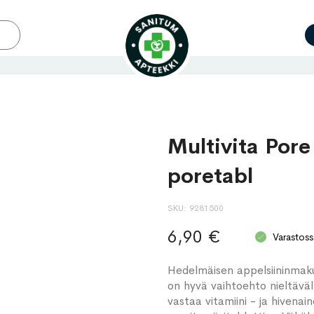
Multivita Pore
poretabl
SKU
9281500
6,90 €
Varastoss
Hedelmäisen appelsiininmaku
on hyvä vaihtoehto nieltäväll
vastaa vitamiini - ja hivena