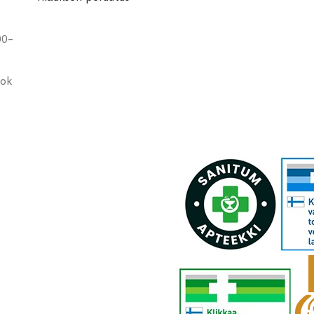
00-
ook