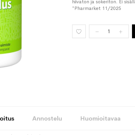
hiivaton ja sokeriton. Ei sisäl
*Pharmarket 11/2025
Lisää
toivelistaan
oitus
Annostelu
Huomioitavaa