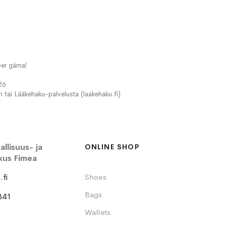
er gärna!
26
in tai Lääkehaku-palvelusta (laakehaku.fi)
llisuus- ja
ONLINE SHOP
kus Fimea
fi
Shoes
Bags
341
Wallets