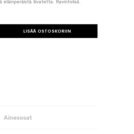
lä eläinperäistä liivatetta. Ravintolisä.
LISÄÄ OSTOSKORIIN
Ainesosat