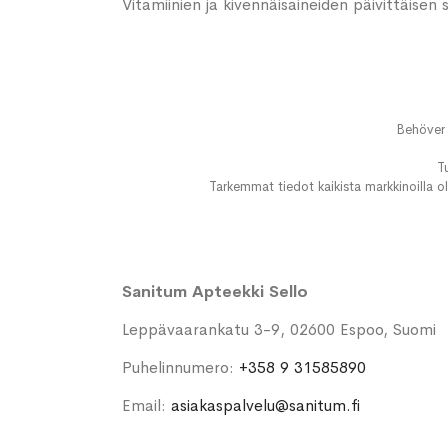
Vitamiinien ja kivennäisaineiden päivittäisen
Behöver 
T
Tarkemmat tiedot kaikista markkinoilla ol
Sanitum Apteekki Sello
Leppävaarankatu 3-9, 02600 Espoo, Suomi
Puhelinnumero:
+358 9 31585890
Email:
asiakaspalvelu@sanitum.fi