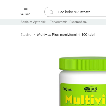
Hae
VALIKKO
Hae
Sanitum Apteekki - Terveemmin. Pidempään.
Etusivu
Multivita Plus monivitamiini 100 tabl
Skip
Skip
to
to
the
the
end
beginning
of
of
the
the
images
images
gallery
gallery