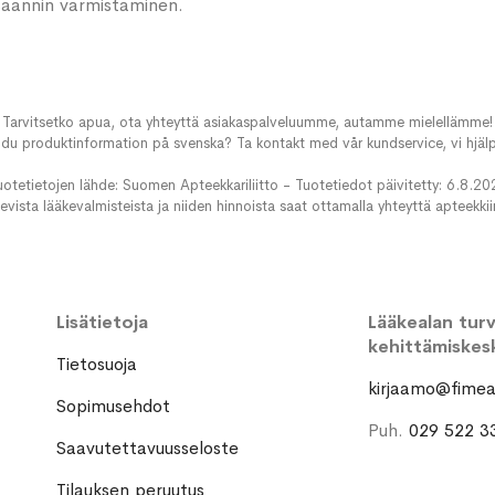
 saannin varmistaminen.
Tarvitsetko apua, ota yhteyttä asiakaspalveluumme, autamme mielellämme!
du produktinformation på svenska? Ta kontakt med vår kundservice, vi hjälp
uotetietojen lähde: Suomen Apteekkariliitto - Tuotetiedot päivitetty: 6.8.20
evista lääkevalmisteista ja niiden hinnoista saat ottamalla yhteyttä apteekki
Lisätietoja
Lääkealan turva
kehittämiskes
Tietosuoja
kirjaamo@fimea.
Sopimusehdot
Puh.
029 522 3
Saavutettavuusseloste
Tilauksen peruutus