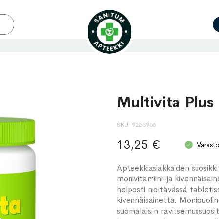
Multivita Plus
SKU
9253956
13,25 €
Varast
Apteekkiasiakkaiden suosikk
monivitamiini-ja kivennäisaine
helposti nieltävässä tabletis
kivennäisainetta. Monipuoli
suomalaisiin ravitsemussuosit