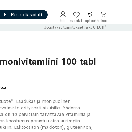
Reseptiasiointi
Ostoskori
Joustavat toimitukset, alk. 0 EUR*
 monivitamiini 100 tabl
ossa
ituote*! Laadukas ja monipuolinen
valmiste erityisesti aikuisille. Yhdessä
sa on 18 päivittäin tarvittavaa vitamiinia ja
nen koostumus perustuu aina uusimpiin
uksiin. Laktoositon (maidoton), gluteeniton,