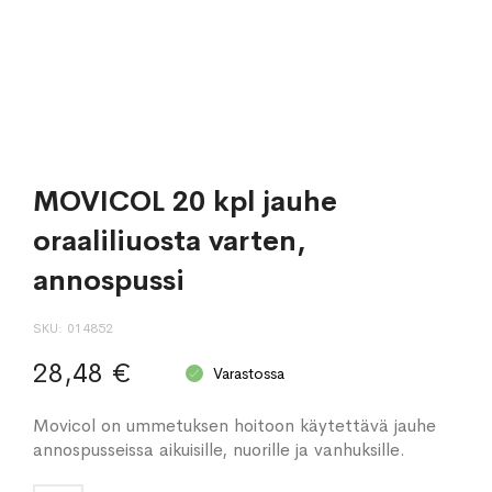
MOVICOL 20 kpl jauhe
oraaliliuosta varten,
annospussi
SKU
014852
28,48 €
Varastossa
Movicol on ummetuksen hoitoon käytettävä jauhe
annospusseissa aikuisille, nuorille ja vanhuksille.