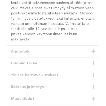
kerää vettä kuivuneeseen suolensisältöön ja sen
vaikuttavat aineet eivät imeydy elimistöön vaan
poistuvat elimistöstä ulosteen mukana. Movicol
toimii myös ulostetukkeumaksi kutsutun, erittäin
vaikean ummetuksen hoidossa. Valmistetta ei
suositella alle 12-vuotiaille lapsille eikä
pitkäaikaiseen käyttöön ilman lääkärin
määräystä.
Annostelu
Huomioitavaa
Yleiset haittavaikutukset
Raskaus ja imetys
Muut tiedot