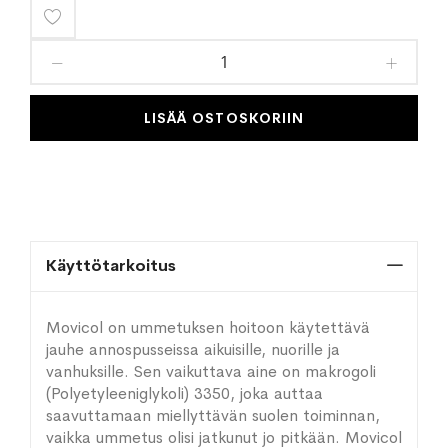
Lisää
toivelistaan
LISÄÄ OSTOSKORIIN
Käyttötarkoitus
Movicol on ummetuksen hoitoon käytettävä
jauhe annospusseissa aikuisille, nuorille ja
vanhuksille. Sen vaikuttava aine on makrogoli
(Polyetyleeniglykoli) 3350, joka auttaa
saavuttamaan miellyttävän suolen toiminnan,
vaikka ummetus olisi jatkunut jo pitkään. Movicol