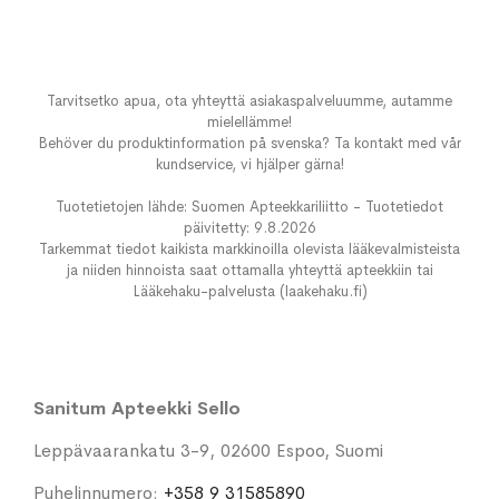
Tarvitsetko apua, ota yhteyttä asiakaspalveluumme, autamme
mielellämme!
Behöver du produktinformation på svenska? Ta kontakt med vår
kundservice, vi hjälper gärna!
Tuotetietojen lähde: Suomen Apteekkariliitto - Tuotetiedot
päivitetty: 9.8.2026
Tarkemmat tiedot kaikista markkinoilla olevista lääkevalmisteista
ja niiden hinnoista saat ottamalla yhteyttä apteekkiin tai
Lääkehaku-palvelusta (laakehaku.fi)
Sanitum Apteekki Sello
Leppävaarankatu 3-9, 02600 Espoo, Suomi
Puhelinnumero:
+358 9 31585890