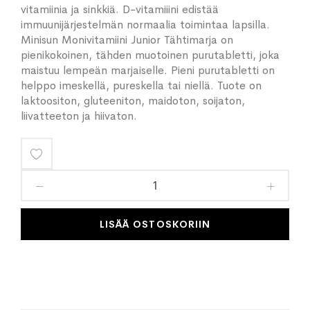
vitamiinia ja sinkkiä. D-vitamiiini edistää
immuunijärjestelmän normaalia toimintaa lapsilla.
Minisun Monivitamiini Junior Tähtimarja on
pienikokoinen, tähden muotoinen purutabletti, joka
maistuu lempeän marjaiselle. Pieni purutabletti on
helppo imeskellä, pureskella tai niellä. Tuote on
laktoositon, gluteeniton, maidoton, soijaton,
liivatteeton ja hiivaton.
Lisää
toivelistaan
LISÄÄ OSTOSKORIIN