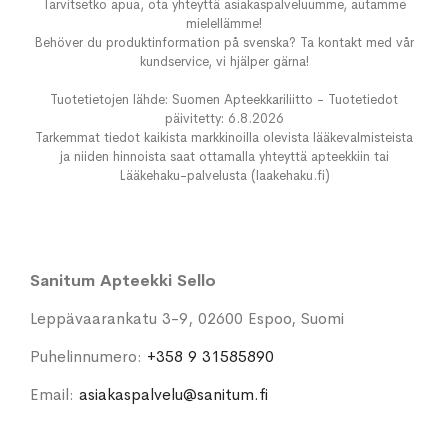
Tarvitsetko apua, ota yhteyttä asiakaspalveluumme, autamme
mielellämme!
Behöver du produktinformation på svenska? Ta kontakt med vår
kundservice, vi hjälper gärna!
Tuotetietojen lähde: Suomen Apteekkariliitto - Tuotetiedot
päivitetty: 6.8.2026
Tarkemmat tiedot kaikista markkinoilla olevista lääkevalmisteista
ja niiden hinnoista saat ottamalla yhteyttä apteekkiin tai
Lääkehaku-palvelusta (laakehaku.fi)
Sanitum Apteekki Sello
Leppävaarankatu 3-9, 02600 Espoo, Suomi
Puhelinnumero:
+358 9 31585890
Email:
asiakaspalvelu@sanitum.fi