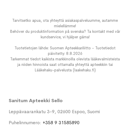
Tarvitsetko apua, ota yhteyttä asiakaspalveluumme, autamme
mielellämme!
Behöver du produktinformation på svenska? Ta kontakt med vår
kundservice, vi hjälper gärna!
Tuotetietojen lähde: Suomen Apteekkariliitto - Tuotetiedot
päivitetty: 8.8.2026
Tarkemmat tiedot kaikista markkinoilla olevista lääkevalmisteista
ja niiden hinnoista saat ottamalla yhteyttä apteekkiin tai
Lääkehaku-palvelusta (laakehaku.fi)
Sanitum Apteekki Sello
Leppävaarankatu 3-9, 02600 Espoo, Suomi
Puhelinnumero:
+358 9 31585890