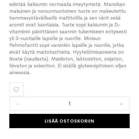
edistää kalsiumin normaalia imeytymistä. Mansikan
makuinen ja norsunmuotoinen tuote on makeutettu
hammasystävällisellä maltitolilla ja sen värit sekä
aromit ovat luontaisia. Tuote sopii kalsiumin ja D-
vitamiinin päivittäisen saannin tukemiseen erityisesti
yli 3-vuotiaille lapsille ja nuorille. Minisun
Pehmofantti sopii varsinkin lapsille ja nuorille, jotka
eivät käytä maitotuotteita. Hyytelöimisaineena on
liivate (naudasta). Maidoton, laktoositon, soijaton,
hiivaton ja sokeriton. Ei sisällä gluteenipitoisen viljan
ainesosia.
Lisää
toivelistaan
LISÄÄ OSTOSKORIIN