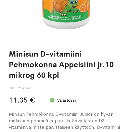
Minisun D-vitamiini
Pehmokonna Appelsiini jr.10
mikrog 60 kpl
SKU
2147445
11,35 €
Varastossa
Minisun Pehmokonna D-vitamiini Junior on hyvän
makuinen pehmeä ja pureskeltava lasten D3-
vitamiinivalmiste päivittäiseen käyttöön. D-vitamiini