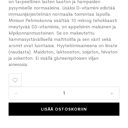
on tarpeellinen lasten luuston ja hampaiden
pysymiselle normaaleina. Lisäksi D-vitamiini edistää
immuunijärjestelmän normaalia toimintaa lapsilla.
Minisun Pehmokonna sisältää 10 mikrog tehokkaasti
imeytyvää D3-vitamiinia, on appelsiinin makuinen ja
kilpikonnanmuotoinen. Se on makeutettu
hammasystävällisellä maltitolilla ja sen värit sekä
aromit ovat luontaisia. Hyytelöimisaineena on liivate
(naudasta). Maidoton, laktoositon, soijaton, hiivaton
ja sokeriton. Ei sisällä gluteenipitoisen viljan
ainesosia.
Lisää
toivelistaan
LISÄÄ OSTOSKORIIN