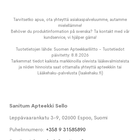
Tarvitsetko apua, ota yhteyttä asiakaspalveluumme, autamme
mielellämme!
Behöver du produktinformation på svenska? Ta kontakt med vår
kundservice, vi hjälper gärna!
Tuotetietojen lähde: Suomen Apteekkariliitto - Tuotetiedot
päivitetty: 8.8.2026
Tarkemmat tiedot kaikista markkinoilla olevista lääkevalmisteista
ja niiden hinnoista saat ottamalla yhteyttä apteekkiin tai
Lääkehaku-palvelusta (laakehaku.fi)
Sanitum Apteekki Sello
Leppävaarankatu 3-9, 02600 Espoo, Suomi
Puhelinnumero:
+358 9 31585890