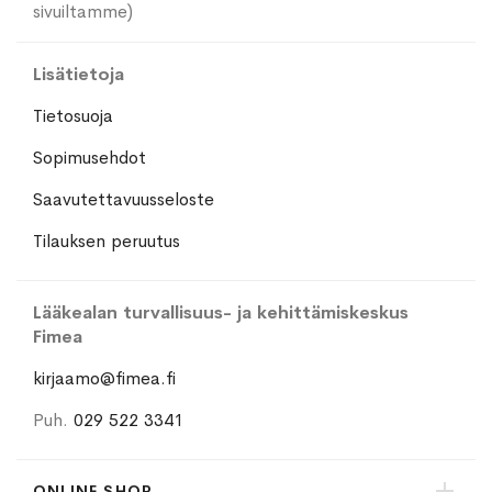
sivuiltamme)
Lisätietoja
Tietosuoja
Sopimusehdot
Saavutettavuusseloste
Tilauksen peruutus
Lääkealan turvallisuus- ja kehittämiskeskus
Fimea
kirjaamo@fimea.fi
Puh.
029 522 3341
ONLINE SHOP