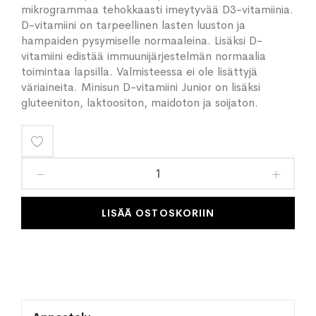
mikrogrammaa tehokkaasti imeytyvää D3-vitamiinia.
D-vitamiini on tarpeellinen lasten luuston ja
hampaiden pysymiselle normaaleina. Lisäksi D-
vitamiini edistää immuunijärjestelmän normaalia
toimintaa lapsilla. Valmisteessa ei ole lisättyjä
väriaineita. Minisun D-vitamiini Junior on lisäksi
gluteeniton, laktoositon, maidoton ja soijaton.
Lisää
toivelistaan
LISÄÄ OSTOSKORIIN