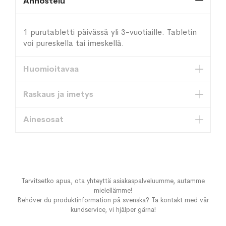
Annostelu
1 purutabletti päivässä yli 3-vuotiaille. Tabletin
voi pureskella tai imeskellä.
Huomioitavaa
Raskaus ja imetys
Ainesosat
Tarvitsetko apua, ota yhteyttä asiakaspalveluumme, autamme
mielellämme!
Behöver du produktinformation på svenska? Ta kontakt med vår
kundservice, vi hjälper gärna!