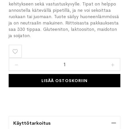
kehitykseen sekä vastustuskyvylle. Tipat on helppo
annostella kätevällä pipetillä, ja ne voi sekoittaa
ruokaan tai juomaan. Tuote säilyy huoneenlämmössä
ja on neutraalin makuinen. Riittoisasta pakkauksesta
saa 330 tippaa. Gluteeniton, laktoositon, maidoton
ja soijaton.
Lisää
toivelistaan
LISÄÄ OSTOSKORIIN
Käyttötarkoitus