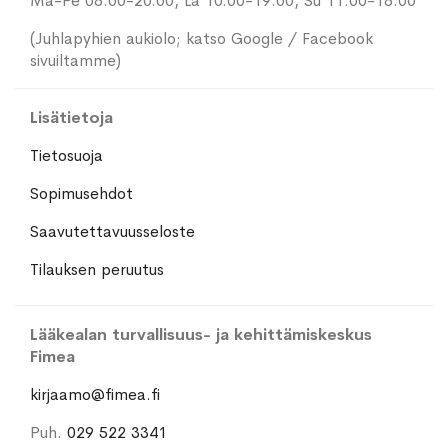
Ma-Pe 08.00-20.00, La 10.00-19.00, Su 11.00-18.00
(Juhlapyhien aukiolo; katso Google / Facebook
sivuiltamme)
Lisätietoja
Tietosuoja
Sopimusehdot
Saavutettavuusseloste
Tilauksen peruutus
Lääkealan turvallisuus- ja kehittämiskeskus
Fimea
kirjaamo@fimea.fi
Puh.
029 522 3341