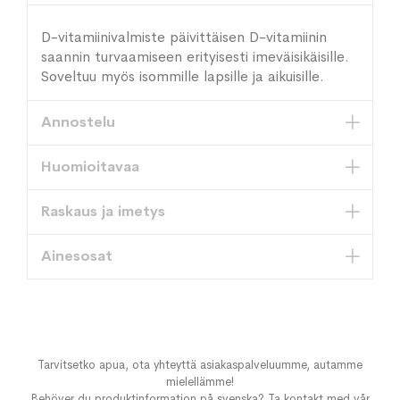
D-vitamiinivalmiste päivittäisen D-vitamiinin
saannin turvaamiseen erityisesti imeväisikäisille.
Soveltuu myös isommille lapsille ja aikuisille.
Annostelu
Huomioitavaa
Raskaus ja imetys
Ainesosat
Tarvitsetko apua, ota yhteyttä asiakaspalveluumme, autamme
mielellämme!
Behöver du produktinformation på svenska? Ta kontakt med vår