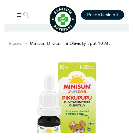
Hae
Reseptiasiointi
Etusivu
Minisun D-vitamiini Oliiviöljy tipat 10 ML
Skip
Skip
to
to
the
the
end
beginning
of
of
the
the
images
images
gallery
gallery