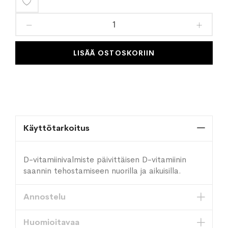
Lisää
toivelistaan
LISÄÄ OSTOSKORIIN
Käyttötarkoitus
D-vitamiinivalmiste päivittäisen D-vitamiinin
saannin tehostamiseen nuorilla ja aikuisilla.
Annostelu
Huomioitavaa