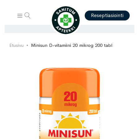
Hae
Reseptiasiointi
Etusivu
Minisun D-vitamiini 20 mikrog 200 tabl
Skip
Skip
to
to
the
the
end
beginning
of
of
the
the
images
images
gallery
gallery