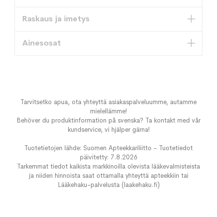
Raskaus ja imetys
Ainesosat
Tarvitsetko apua, ota yhteyttä asiakaspalveluumme, autamme
mielellämme!
Behöver du produktinformation på svenska? Ta kontakt med vår
kundservice, vi hjälper gärna!
Tuotetietojen lähde: Suomen Apteekkariliitto - Tuotetiedot
päivitetty: 7.8.2026
Tarkemmat tiedot kaikista markkinoilla olevista lääkevalmisteista
ja niiden hinnoista saat ottamalla yhteyttä apteekkiin tai
Lääkehaku-palvelusta (laakehaku.fi)