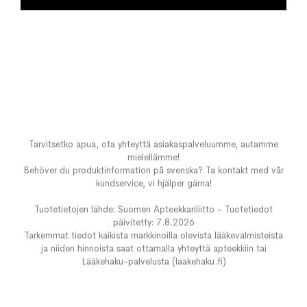
Tarvitsetko apua, ota yhteyttä asiakaspalveluumme, autamme
mielellämme!
Behöver du produktinformation på svenska? Ta kontakt med vår
kundservice, vi hjälper gärna!
Tuotetietojen lähde: Suomen Apteekkariliitto - Tuotetiedot
päivitetty: 7.8.2026
Tarkemmat tiedot kaikista markkinoilla olevista lääkevalmisteista
ja niiden hinnoista saat ottamalla yhteyttä apteekkiin tai
Lääkehaku-palvelusta (laakehaku.fi)