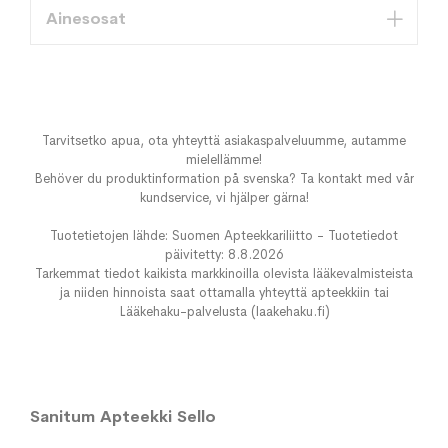
Ainesosat
Tarvitsetko apua, ota yhteyttä asiakaspalveluumme, autamme
mielellämme!
Behöver du produktinformation på svenska? Ta kontakt med vår
kundservice, vi hjälper gärna!
Tuotetietojen lähde: Suomen Apteekkariliitto - Tuotetiedot
päivitetty: 8.8.2026
Tarkemmat tiedot kaikista markkinoilla olevista lääkevalmisteista
ja niiden hinnoista saat ottamalla yhteyttä apteekkiin tai
Lääkehaku-palvelusta (laakehaku.fi)
Sanitum Apteekki Sello