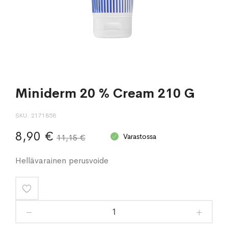
Miniderm 20 % Cream 210 G
SKU
2171858
8,90 €
Varastossa
11,15 €
Hellävarainen perusvoide
Lisää
toivelistaan