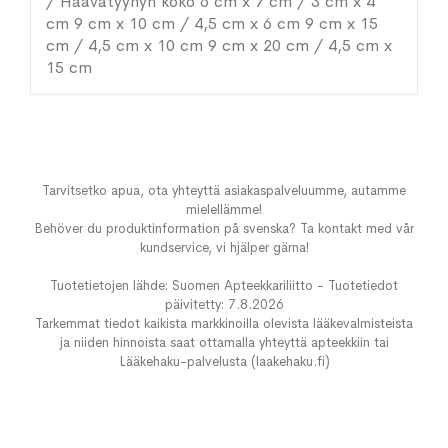
/ Haavatyynyn koko 6 cm x 7 cm / 3 cm x 4
cm 9 cm x 10 cm / 4,5 cm x 6 cm 9 cm x 15
cm / 4,5 cm x 10 cm 9 cm x 20 cm / 4,5 cm x
15 cm
Tarvitsetko apua, ota yhteyttä asiakaspalveluumme, autamme
mielellämme!
Behöver du produktinformation på svenska? Ta kontakt med vår
kundservice, vi hjälper gärna!
Tuotetietojen lähde: Suomen Apteekkariliitto - Tuotetiedot
päivitetty: 7.8.2026
Tarkemmat tiedot kaikista markkinoilla olevista lääkevalmisteista
ja niiden hinnoista saat ottamalla yhteyttä apteekkiin tai
Lääkehaku-palvelusta (laakehaku.fi)