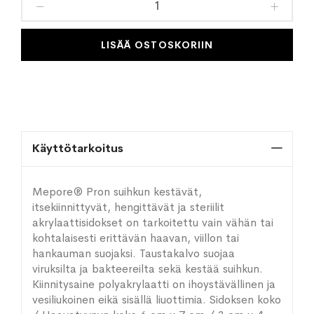
toivelistaan
LISÄÄ OSTOSKORIIN
Käyttötarkoitus
Mepore® Pron suihkun kestävät,
itsekiinnittyvät, hengittävät ja steriilit
akrylaattisidokset on tarkoitettu vain vähän tai
kohtalaisesti erittävän haavan, viillon tai
hankauman suojaksi. Taustakalvo suojaa
viruksilta ja bakteereilta sekä kestää suihkun.
Kiinnitysaine polyakrylaatti on ihoystävällinen ja
vesiliukoinen eikä sisällä liuottimia. Sidoksen koko