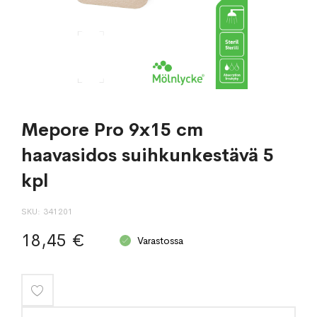
Mepore Pro 9x15 cm
haavasidos suihkunkestävä 5
kpl
SKU
341201
18,45 €
Varastossa
Lisää