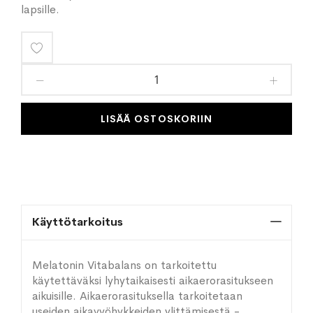
lapsille.
Lisää
toivelistaan
LISÄÄ OSTOSKORIIN
Käyttötarkoitus
Melatonin Vitabalans on tarkoitettu
käytettäväksi lyhytaikaisesti aikaerorasitukseen
aikuisille. Aikaerorasituksella tarkoitetaan
useiden aikavyöhykkeiden ylittämisestä -