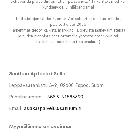
Behöver du produktinformation på svenska? Ta kontakt med vår
kundservice, vi hjälper gärna!
Tuotetietojen lähde: Suomen Apteekkariliitto - Tuotetiedot
päivitetty: 6.8.2026
Tarkemmat tiedot kaikista markkinoilla olevista lääkevalmisteista
ja niiden hinnoista saat ottamalla yhteyttä apteekkiin tai
Lääkehaku-palvelusta (laakehaku.fi)
Sanitum Apteekki Sello
Leppävaarankatu 3-9, 02600 Espoo, Suomi
Puhelinnumero:
+358 9 31585890
Email:
asiakaspalvelu@sanitum.fi
Myymälämme on avoinna: