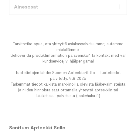
Ainesosat
Tarvitsetko apua, ota yhteyttä asiakaspalveluumme, autamme
mielellämme!
Behöver du produktinformation på svenska? Ta kontakt med vår
kundservice, vi hjälper gärna!
Tuotetietojen lähde: Suomen Apteekkariliitto - Tuotetiedot
päivitetty: 9.8.2026
Tarkemmat tiedot kaikista markkinoilla olevista lääkevalmisteista
ja niiden hinnoista saat ottamalla yhteyttä apteekkiin tai
Lääkehaku-palvelusta (laakehaku.fi)
Sanitum Apteekki Sello