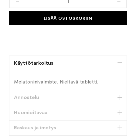
toivelistaan
LISÄÄ OSTOSKORIIN
Käyttötarkoitus
Melatoniinivalmiste. Nieltävä tabletti.
Annostelu
Huomioitavaa
Raskaus ja imetys