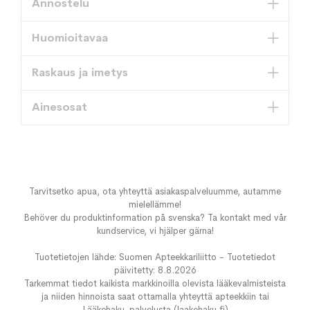
Annostelu
Huomioitavaa
Raskaus ja imetys
Ainesosat
Tarvitsetko apua, ota yhteyttä asiakaspalveluumme, autamme
mielellämme!
Behöver du produktinformation på svenska? Ta kontakt med vår
kundservice, vi hjälper gärna!
Tuotetietojen lähde: Suomen Apteekkariliitto - Tuotetiedot
päivitetty: 8.8.2026
Tarkemmat tiedot kaikista markkinoilla olevista lääkevalmisteista
ja niiden hinnoista saat ottamalla yhteyttä apteekkiin tai
Lääkehaku-palvelusta (laakehaku.fi)