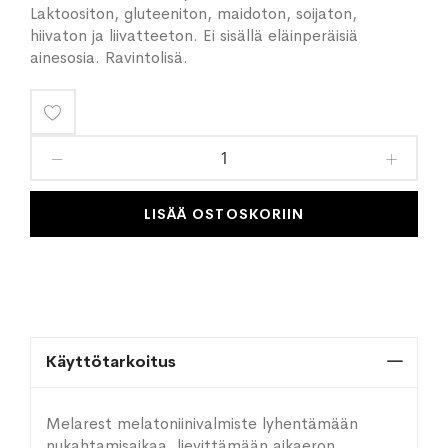
Laktoositon, gluteeniton, maidoton, soijaton,
hiivaton ja liivatteeton. Ei sisällä eläinperäisiä
ainesosia. Ravintolisä.
Lisää
toivelistaan
LISÄÄ OSTOSKORIIN
Käyttötarkoitus
Melarest melatoniinivalmiste lyhentämään
nukahtamisaikaa, lievittämään aikaeron