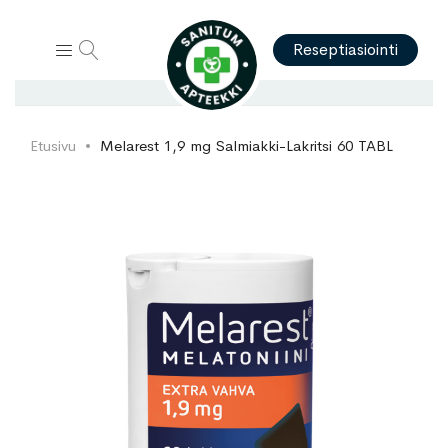
Hae
Reseptiasiointi
Etusivu
Melarest 1,9 mg Salmiakki-Lakritsi 60 TABL
Skip
Skip
to
to
the
the
end
beginning
of
of
the
the
images
images
gallery
gallery