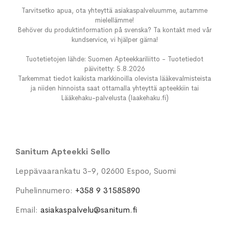
Tarvitsetko apua, ota yhteyttä asiakaspalveluumme, autamme
mielellämme!
Behöver du produktinformation på svenska? Ta kontakt med vår
kundservice, vi hjälper gärna!
Tuotetietojen lähde: Suomen Apteekkariliitto - Tuotetiedot
päivitetty: 5.8.2026
Tarkemmat tiedot kaikista markkinoilla olevista lääkevalmisteista
ja niiden hinnoista saat ottamalla yhteyttä apteekkiin tai
Lääkehaku-palvelusta (laakehaku.fi)
Sanitum Apteekki Sello
Leppävaarankatu 3-9, 02600 Espoo, Suomi
Puhelinnumero:
+358 9 31585890
Email:
asiakaspalvelu@sanitum.fi