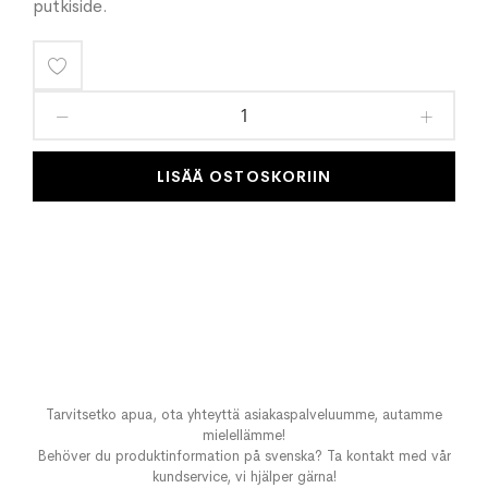
putkiside.
Lisää
toivelistaan
LISÄÄ OSTOSKORIIN
Tarvitsetko apua, ota yhteyttä asiakaspalveluumme, autamme
mielellämme!
Behöver du produktinformation på svenska? Ta kontakt med vår
kundservice, vi hjälper gärna!