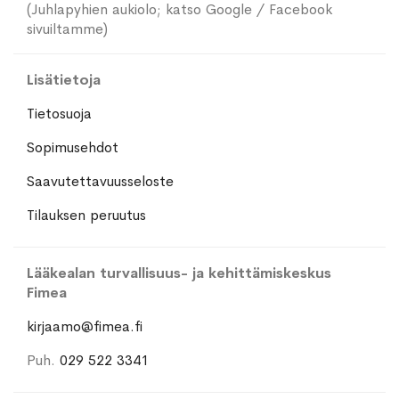
(Juhlapyhien aukiolo; katso Google / Facebook
sivuiltamme)
Lisätietoja
Tietosuoja
Sopimusehdot
Saavutettavuusseloste
Tilauksen peruutus
Lääkealan turvallisuus- ja kehittämiskeskus
Fimea
kirjaamo@fimea.fi
Puh.
029 522 3341