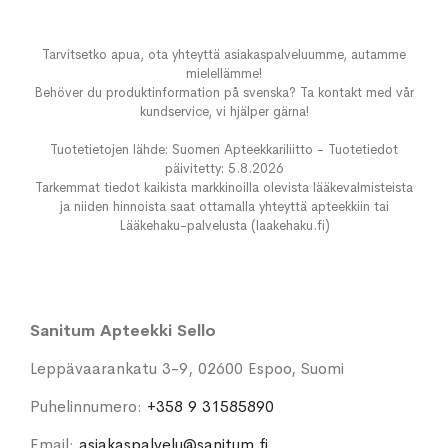
Tarvitsetko apua, ota yhteyttä asiakaspalveluumme, autamme
mielellämme!
Behöver du produktinformation på svenska? Ta kontakt med vår
kundservice, vi hjälper gärna!
Tuotetietojen lähde: Suomen Apteekkariliitto - Tuotetiedot
päivitetty: 5.8.2026
Tarkemmat tiedot kaikista markkinoilla olevista lääkevalmisteista
ja niiden hinnoista saat ottamalla yhteyttä apteekkiin tai
Lääkehaku-palvelusta (laakehaku.fi)
Sanitum Apteekki Sello
Leppävaarankatu 3-9, 02600 Espoo, Suomi
Puhelinnumero:
+358 9 31585890
Email:
asiakaspalvelu@sanitum.fi