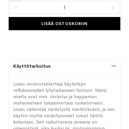
toivelistaan
LISÄÄ OSTOSKORIIN
Käyttötarkoitus
Losec-enterotabletteja käytetään
refluksioireiden lyhytaikaiseen hoitoon. Näitä
oireita ovat mm. närästys ja happaman
mahanesteen takaisinvirtaus ruokatorveen.
Losec vähentää närästystä merkittävästi, ja sen
käytön myötä närästysoireet voivat hävitä
kokonaan. Sen vaikuttavana aineena on
omepratsoli, joka kuuluu ns. protonipumpun