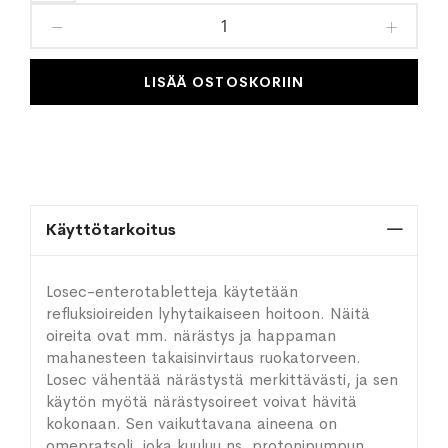
toivelistaan
LISÄÄ OSTOSKORIIN
Käyttötarkoitus
Losec-enterotabletteja käytetään
refluksioireiden lyhytaikaiseen hoitoon. Näitä
oireita ovat mm. närästys ja happaman
mahanesteen takaisinvirtaus ruokatorveen.
Losec vähentää närästystä merkittävästi, ja sen
käytön myötä närästysoireet voivat hävitä
kokonaan. Sen vaikuttavana aineena on
omepratsoli, joka kuuluu ns. protonipumpun