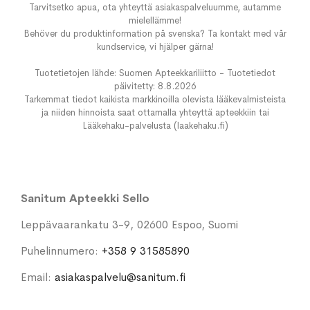
Tarvitsetko apua, ota yhteyttä asiakaspalveluumme, autamme
mielellämme!
Behöver du produktinformation på svenska? Ta kontakt med vår
kundservice, vi hjälper gärna!
Tuotetietojen lähde: Suomen Apteekkariliitto - Tuotetiedot
päivitetty: 8.8.2026
Tarkemmat tiedot kaikista markkinoilla olevista lääkevalmisteista
ja niiden hinnoista saat ottamalla yhteyttä apteekkiin tai
Lääkehaku-palvelusta (laakehaku.fi)
Sanitum Apteekki Sello
Leppävaarankatu 3-9, 02600 Espoo, Suomi
Puhelinnumero:
+358 9 31585890
Email:
asiakaspalvelu@sanitum.fi