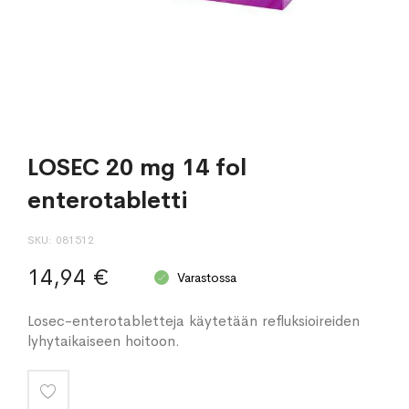
LOSEC 20 mg 14 fol
enterotabletti
SKU
081512
14,94 €
Varastossa
Losec-enterotabletteja käytetään refluksioireiden
lyhytaikaiseen hoitoon.
Lisää