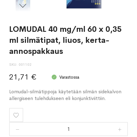
LOMUDAL 40 mg/ml 60 x 0,35
ml silmätipat, liuos, kerta-
annospakkaus
SKU
001102
21,71 €
Varastossa
Lomudal-silmätippoja käytetään silmän sidekalvon
allergiseen tulehdukseen eli konjunktiviittiin.
Lisää
toivelistaan