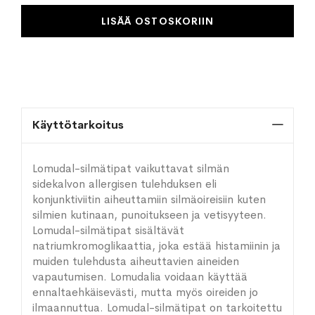
LISÄÄ OSTOSKORIIN
Käyttötarkoitus
Lomudal-silmätipat vaikuttavat silmän
sidekalvon allergisen tulehduksen eli
konjunktiviitin aiheuttamiin silmäoireisiin kuten
silmien kutinaan, punoitukseen ja vetisyyteen.
Lomudal-silmätipat sisältävät
natriumkromoglikaattia, joka estää histamiinin ja
muiden tulehdusta aiheuttavien aineiden
vapautumisen. Lomudalia voidaan käyttää
ennaltaehkäisevästi, mutta myös oireiden jo
ilmaannuttua. Lomudal-silmätipat on tarkoitettu