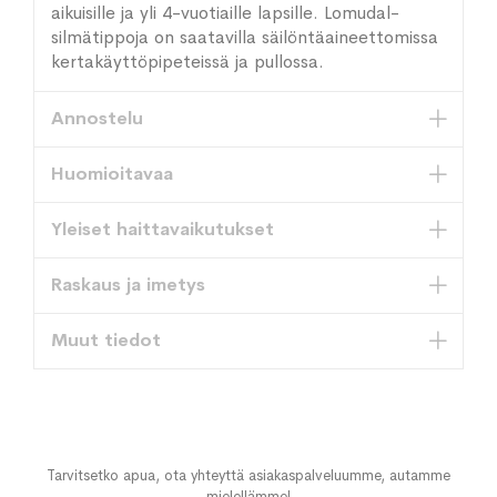
aikuisille ja yli 4-vuotiaille lapsille. Lomudal-
silmätippoja on saatavilla säilöntäaineettomissa
kertakäyttöpipeteissä ja pullossa.
Annostelu
Huomioitavaa
Yleiset haittavaikutukset
Raskaus ja imetys
Muut tiedot
Tarvitsetko apua, ota yhteyttä asiakaspalveluumme, autamme
mielellämme!