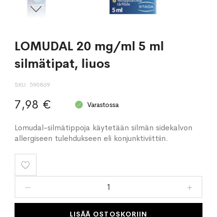
LOMUDAL 20 mg/ml 5 ml
silmätipat, liuos
SKU
590869
7,98 €
Varastossa
Lomudal-silmätippoja käytetään silmän sidekalvon
allergiseen tulehdukseen eli konjunktiviittiin.
Lisää
toivelistaan
LISÄÄ OSTOSKORIIN