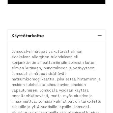
Käyttötarkoitus
Lomudal-silmätipat vaikuttavat silmän
sidekalvon allergisen tulehduksen eli
konjunktiviitin aiheuttamiin silmäoireisiin kuten
silmien kutinaan, punoitukseen ja vetisyyteen.
Lomudal-silmätipat sisältävät
natriumkromoglikaattia, joka estää histamiinin ja
muiden tulehdusta aiheuttavien aineiden
vapautumisen. Lomudalia voidaan käyttää
ennaltaehkäisevästi, mutta myös oireiden jo
ilmaannuttua. Lomudal-silmätipat on tarkoitettu
aikuisille ja yli 4-vuotiaille lapsille. Lomudal-
silmätippoja on saatavilla säilöntäaineettomissa