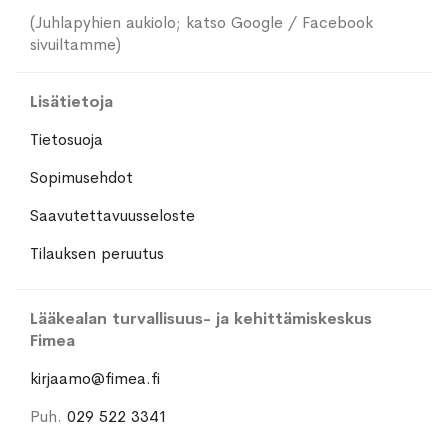
(Juhlapyhien aukiolo; katso Google / Facebook
sivuiltamme)
Lisätietoja
Tietosuoja
Sopimusehdot
Saavutettavuusseloste
Tilauksen peruutus
Lääkealan turvallisuus- ja kehittämiskeskus
Fimea
kirjaamo@fimea.fi
Puh.
029 522 3341