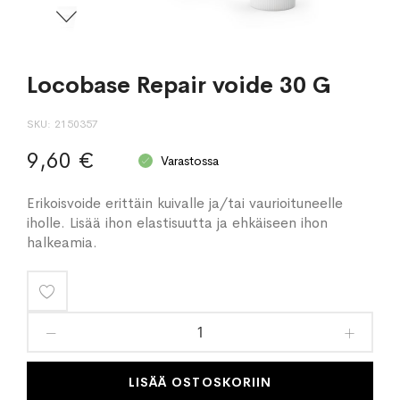
Locobase Repair voide 30 G
SKU
2150357
9,60 €
Varastossa
Erikoisvoide erittäin kuivalle ja/tai vaurioituneelle
iholle. Lisää ihon elastisuutta ja ehkäiseen ihon
halkeamia.
Lisää
toivelistaan
LISÄÄ OSTOSKORIIN