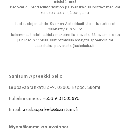
mielellämme!
Behöver du produktinformation på svenska? Ta kontakt med vår
kundservice, vi hjälper gärna!
Tuotetietojen lähde: Suomen Apteekkariliitto - Tuotetiedot
päivitetty: 8.8.2026
Tarkemmat tiedot kaikista markkinoilla olevista lääkevalmisteista
ja niiden hinnoista saat ottamalla yhteyttä apteekkiin tai
Lääkehaku-palvelusta (laakehaku.fi)
Sanitum Apteekki Sello
Leppävaarankatu 3-9, 02600 Espoo, Suomi
Puhelinnumero:
+358 9 31585890
Email:
asiakaspalvelu@sanitum.fi
Myymälämme on avoinna: