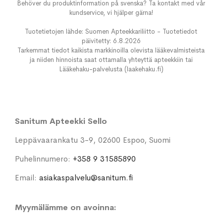
Behöver du produktinformation på svenska? Ta kontakt med vår
kundservice, vi hjälper gärna!
Tuotetietojen lähde: Suomen Apteekkariliitto - Tuotetiedot
päivitetty: 6.8.2026
Tarkemmat tiedot kaikista markkinoilla olevista lääkevalmisteista
ja niiden hinnoista saat ottamalla yhteyttä apteekkiin tai
Lääkehaku-palvelusta (laakehaku.fi)
Sanitum Apteekki Sello
Leppävaarankatu 3-9, 02600 Espoo, Suomi
Puhelinnumero:
+358 9 31585890
Email:
asiakaspalvelu@sanitum.fi
Myymälämme on avoinna: