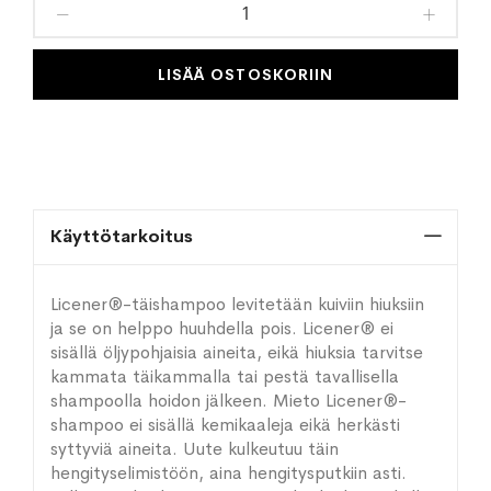
toivelistaan
LISÄÄ OSTOSKORIIN
Käyttötarkoitus
Licener®-täishampoo levitetään kuiviin hiuksiin
ja se on helppo huuhdella pois. Licener® ei
sisällä öljypohjaisia aineita, eikä hiuksia tarvitse
kammata täikammalla tai pestä tavallisella
shampoolla hoidon jälkeen. Mieto Licener®-
shampoo ei sisällä kemikaaleja eikä herkästi
syttyviä aineita. Uute kulkeutuu täin
hengityselimistöön, aina hengitysputkiin asti.