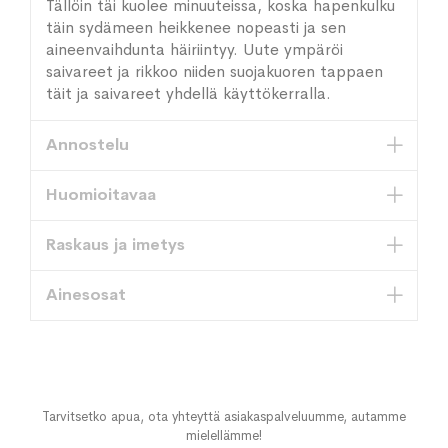
Tällöin täi kuolee minuuteissa, koska hapenkulku
täin sydämeen heikkenee nopeasti ja sen
aineenvaihdunta häiriintyy. Uute ympäröi
saivareet ja rikkoo niiden suojakuoren tappaen
täit ja saivareet yhdellä käyttökerralla.
Annostelu
Huomioitavaa
Raskaus ja imetys
Ainesosat
Tarvitsetko apua, ota yhteyttä asiakaspalveluumme, autamme
mielellämme!